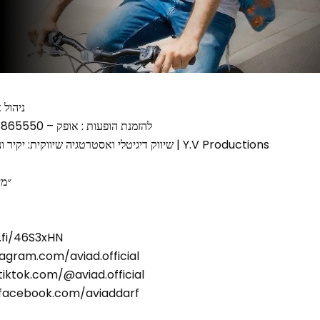
ניהול 
להזמנת הופעות : אופק – 0506865550 משרד:03-5241111
שיווק דיגיטלי ואסטרטגיה שיווקית: יקיר ונה הפקות | 0522404141 | Y.V Productions
״מי
ספוטיפיי: 6S3xHN
אינסטגרם: am.com/aviad.official
טיקטוק: ok.com/@aviad.official
פייסבוק: ebook.com/aviaddarf