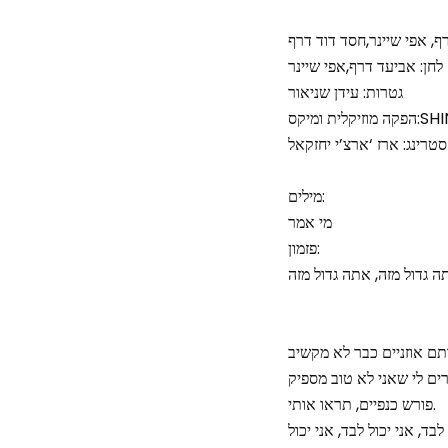
ף, אפי שיינר,חסד דוד דרף
לחן: אביעד דרף,אפי שיינר
גטרות: עידן שניאור
ת ומיקס:SHINER
מילים:
מי אמר
פזמון:
תם אוזניים כבר לא מקשיב
פורש כנפיים, תראו אותי.