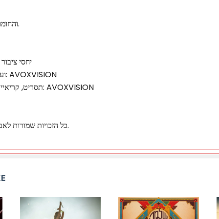
והחומות זה בדמיון, אתה גדול מזה.
יחסי ציבור :
הפקת קליפ AI ועיצוב עטיפה: AVOXVISION
תסריט, קריאייטיב, עיצוב, עריכה וקולורינג: AVOXVISION
כל הזכויות שמורות לאביעד דרף ואופק כהן הפקות.
KE