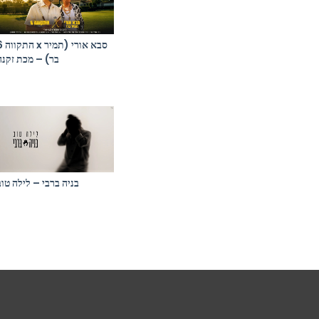
התקווה 6 x ס
בר) – מכת זקנה
בניה ברבי – לילה טוב