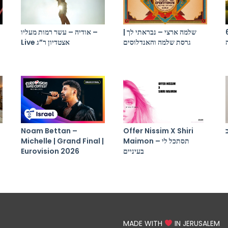
בא אורי (תמיר
שלמה ארצי – נבראתי לך |
אודיה – עשר רמות מעליו –
גרסת שלמה והאנדלוסים
Live אצטדיון ר”ג
Noam Bettan –
Offer Nissim X Shiri
Maimon – תסתכל לי
Michelle | Grand Final |
בעיניים
Eurovision 2026
MADE WITH
IN JERUSALEM