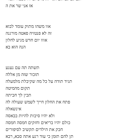
אז אני שר את ה
אוו משהו מתוק עומד לבוא
זה לא פנטזיה פאטה מורגנה
אווו יום חדש מגיע לחלון
הנה הוא בא
תשתה תה עם נענע
תזכור שזה מן אללה
תגיד תודה על כל מה שקיבלת מלמעלה
תקום מהמיטה
תכין לך חביתה
פתח את החלון חייך לשמש שעולה לה
אינשאלה
ולא יהיו סיבות להיות בבאסה
כולם יהיו בריאים וחזקים חמסה חמסה
חבק את הילדים תקשיב לסיפורים
תן להם תזמן כי עוד רגע אתה סבא, רבא