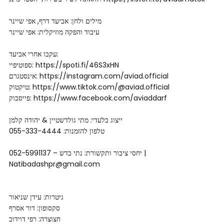
מילים ולחן: אביעד דרף, אפי שיינר
עיבוד והפקה מוזיקלית: אפי שיינר
עקבו אחרי אביעד:
ספוטיפיי: https://spoti.fi/46S3xHN
אינסטגרם: https://instagram.com/aviad.official
טיקטוק: https://www.tiktok.com/@aviad.official
פייסבוק: https://www.facebook.com/aviaddarf
ייצוג בלעדי: מתי גולדשטיין & יהודה קלמן
טלפון להזמנות: 055-333-4444
יחסי ציבור ותקשורת: נתי בדש – 052-5991137 |
Natibadashpr@gmail.com
גיטרות: עידן שניאור
סקסופון: דור אסרף
חצוצרה: רפי דוידוב