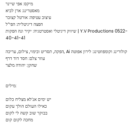
מיקס: אפי שיינר
מאסטרינג: ארן לביא
עיצוב עטיפה: אורטל קצובר
הפצה דיגיטלית: הפי”ל
שיווק דיגיטלי ואסטרטגיה: יקיר ונה הפקות | Y.V Productions 0522-
40-41-41
הפקה, תסריט ובימוי, צילום, עריכה, Ai קולורינג וקומפוזטינג: לירון אפוטה
עוזר צלם: חסד דוד דרף
שחקן: יהודה מלצר
מילים:
יש ימים אנ’לא מצליח כלום
כאילו העולם הולך עקום
בבוקר שוב קשה לי לקום
מחכה לקום קום