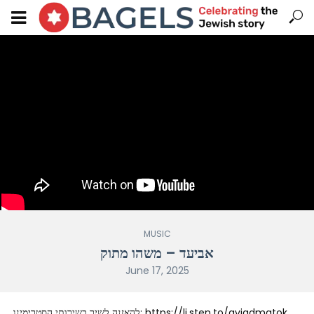
MUSIC
אביעד – משהו מתוק
June 17, 2025
להאזנה לשיר בשירותי הסטרימינג: https://li.sten.to/aviadmatok