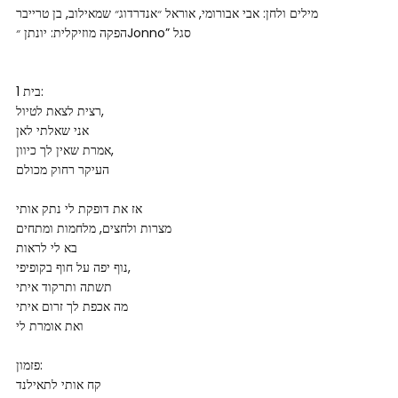
מילים ולחן: אבי אבורומי, אוראל ״אנדרדוג״ שמאילוב, בן טרייבר
הפקה מוזיקלית: יונתן ״Jonno” סגל
בית 1:
רצית לצאת לטיול,
אני שאלתי לאן
אמרת שאין לך כיוון,
העיקר רחוק מכולם
אז את דופקת לי נתק אותי
מצרות ולחצים, מלחמות ומתחים
בא לי לראות
נוף יפה על חוף בקופיפי,
תשתה ותרקוד איתי
מה אכפת לך זרום איתי
ואת אומרת לי
פזמון:
קח אותי לתאילנד