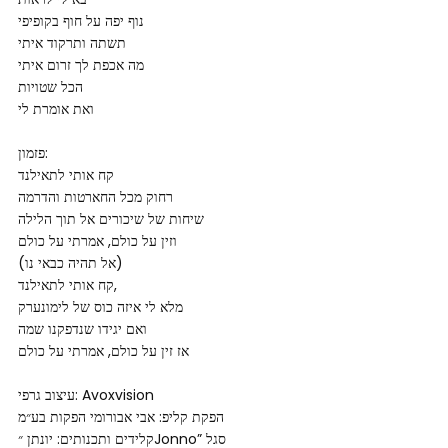
נוף יפה על חוף בקופיפי
תשתה ותרקוד איתי
מה אכפת לך זרום איתי
הכל שטויות
ואת אומרת לי
פזמון:
קח אותי לתאילנד
רחוק מכל החארטות והדרמה
שיחות של שיכורים אל תוך הלילה
וזין על כולם, אמרתי על כולם
(אל תהיה כבאי נו)
קח אותי לתאילנד,
מלא לי איזה כוס של לימונערק
ואם יגידו שנדפקנו שמה
אז זין על כולם, אמרתי על כולם
עיצוב גרפי: Avoxvision
הפקת קליפ: אבי אבורומי הפקות בע״מ
קלידים ותכנותים: יונתן ״Jonno” סגל