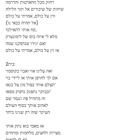
רחוק מכל החארטות והדרמה
שיחות של שיכורים אל תוך הלילה
וזין על כולם, אמרתי על כולם
(אל תהיה כבאי נו)
קח אותי לתאילנד,
מלא לי איזה כוס של לימונערק
ואם יגידו שנדפקנו שמה
אז זין על כולם, אמרתי על כולם
בית2:
ואה עלינו אוי ואבוי בקוסמוי
אם לך לחרפן אותי אז ליידי בוי
תצלם אותי בפול מון על בגאז’
ובבוקר נתפנק נדפוק מסאז’
זה מתחיל פה ונגמר שם
לאהוב אותך בסוף העולם
העיקר שזה רק שנינו ביחד
אז מאמי בוא נתק אותי
מצרות ולחצים, מלחמות ומתחים
בא לי לראות