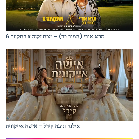
התקווה 6 x סבא אורי (תמיר בר) – מכת זקנה
אילנה ונועה קירל – אישה אייקונית