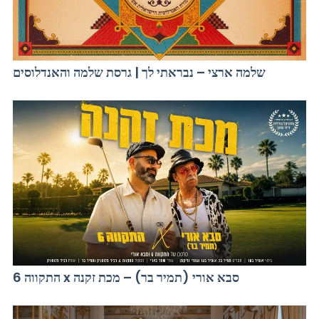
שלמה ארצי – נבראתי לך | גרסת שלמה והאנדלוסים
התקווה 6 x סבא אורי (תמיר בר) – מכת זקנה