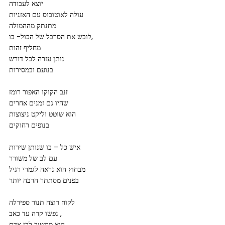
יוצא לעבודה
עולה לאוטובוס עם האזניות
מתנתק מההמולה
לובש את הסרבל של הכול- בו,
מחליף זהות
נותן עזרה לכל דורש
בנועם ובמסירות
זנב הקוקו האפור רומז
שהיו גם זמנים אחרים
הוא שוטט וליקט ניצוצות
בנופים רחוקים
איש כל – בו שנותן שירות
עם לב של משורר
מבחוץ הוא נראה לגמרי רגיל
בפנים מסתתר הרבה יותר
לקוח רוצה תנור ספירלה
נפשו קרה עד כאב ,
הוא מקשיב לבן אדם,