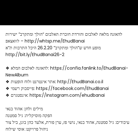
להאזנה מלאה לאלבום והורדת חוברת האלבום “הולך ומתקרב” ישירות
לוואצאפ – http://whtsp.me/EhudBanai
מופע חדש ש”הולך ומתקרב” 26.2.20 היכל התרבות ת”א
http://bit.ly/EhudBanai26-2
❖ להאזנה לאלבום המלא: https://confia.fanlink.to/EhudBanai-
NewAlbum
❖ אתר אינטרנט ולוח הופעות: http://EhudBanai.co.il
❖ פייסבוק רשמי: https://facebook.com/EhudBanai
❖ אינסטגרם: https://instagram.com/ehudbanai
מילים ולחן: אהוד בנאי
הפקה מוסיקלית: גיל סמטנה
עיבודים: גיל סמטנה, אהוד בנאי, נושי פז, ערן פורת, אלעד כהן בונן, ביל צור
ניהול פרויקט: אוסי שילוח