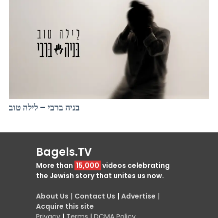
בניה ברבי – לילה טוב
Bagels.TV
More than
15,000
videos celebrating
the Jewish story that unites us now.
About Us
|
Contact Us
|
Advertise
|
Acquire this site
Privacy
|
Terms
|
DCMA Policy