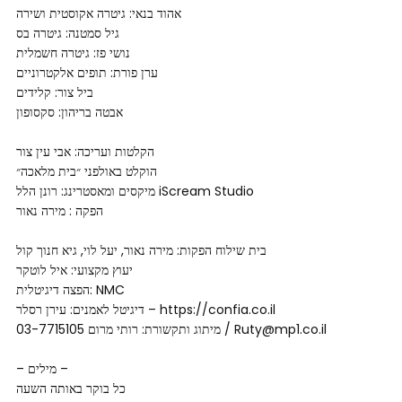
אהוד בנאי: גיטרה אקוסטית ושירה
גיל סמטנה: גיטרה בס
נושי פז: גיטרה חשמלית
ערן פורת: תופים אלקטרוניים
ביל צור: קלידים
אבטה בריהון: סקסופון
הקלטות ועריכה: אבי עין צור
הוקלט באולפני ״בית מלאכה״
מיקסים ומאסטרינג: רונן הלל iScream Studio
הפקה : מירה נאור
בית שילוח הפקות: מירה נאור, יעל לוי, גיא חנוך קול
יעוץ מקצועי: איל לוטקר
הפצה דיגיטלית: NMC
דיגיטל לאמנים: עירן רסלר – https://confia.co.il
מיתוג ותקשורת: רותי מרום 03-7715105 / Ruty@mp1.co.il
– מילים –
כל בוקר באותה השעה