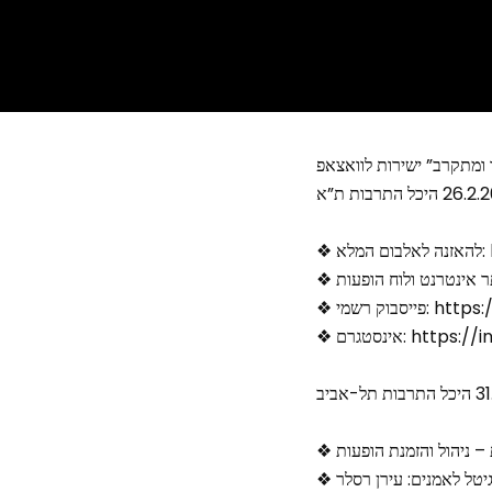
❖
❖ בוק רשמי
❖ אינסטגרם: 