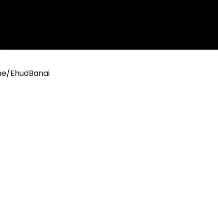
להאזנה מלאה ל – http://whtsp.me/EhudBanai