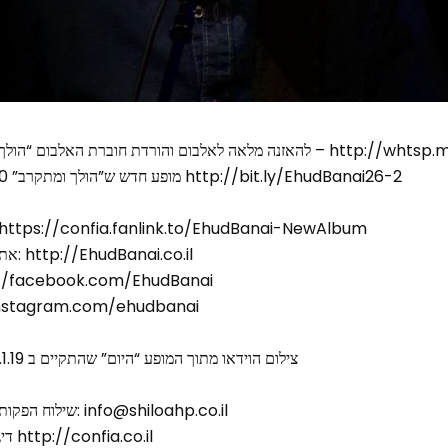
אלבום והורדת חוברת האלבום “הולך ומתקרב” ישירות לוואצאפ
מופע חדש ש”הולך ומתקרב” 26.2.20 היכל התרבות ת”א http://bit.ly/EhudBanai26-2
 להאזנה לאלבום המלא: https://confia.fanlink.to/EhudBanai-NewAlbum
❖ אתר אינטרנט ולוח הופעות: http://EhudBanai.co.il
פייס: https://facebook.com/EhudBanai
https://instagram.com/ehudbanai
צילום הוידאו מתוך המופע “היום” שהתקיים ב 31.1.19 היכל התרבות תל-אביב
❖ שילוח הפקות – ניהול והזמנת הופעות: info@shiloahp.co.il
❖ דיגיטל לאמנים: עירן רסלר http://confia.co.il