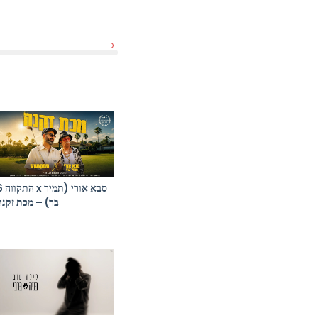
סבא אורי (תמ
בר) – מכת זקנה