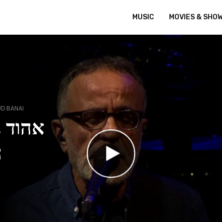
MUSIC
MOVIES & SHO
UD BANAI
אהוד |
ה