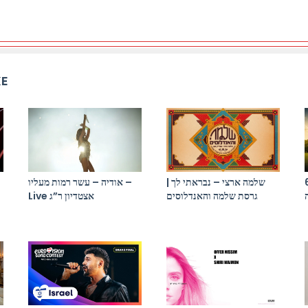
KE
התקווה 6 x יר
שלמה ארצי – נבראתי לך |
אודיה – עשר רמות מעליו –
גרסת שלמה והאנדלוסים
Live אצטדיון ר”ג