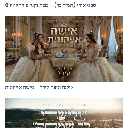
התקווה 6 x סבא אורי (תמיר בר) – מכת זקנה
אילנה ונועה קירל – אישה אייקונית