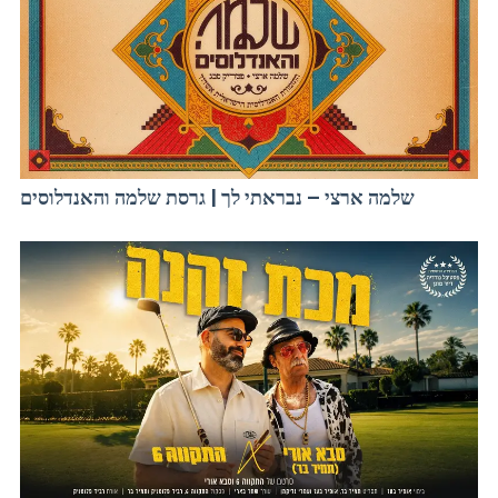
שלמה ארצי – נבראתי לך | גרסת שלמה והאנדלוסים