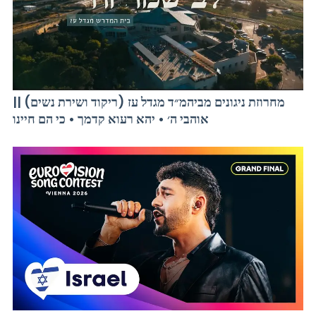
מחרוזת ניגונים מביהמ״ד מגדל עז (ריקוד ושירת נשים) ||
אוהבי ה׳ • יהא רעוא קדמך • כי הם חיינו