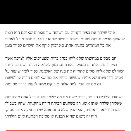
פיבי שלחה את כפיר לקניות עם רשימה של מוצרים שאותם היא רוצה
שיאסוף מכמה חנויות שונות. כשכפיר חשב שהוא יודע טוב יותר ויוכל לאסוף
את כל המוצרים בחנות אחת, סופרבוק לוקח את הילדים לסיור בזמן.
הם מבלים במחיצתו של אליהו בנחל כרית ומצטרפים אליו לצרפת אשר
בצידון. שם אלוהים מספק, באורח נס, מזון לאלמנה ולבנה ושם גם ציותו
המוחלט של אליהו מקים לתחייה את בנה של האלמנה. כפיר לומד שיעור על
ניסים דרך ציותו של אליהו שעושה בדיוק את מה שאלוהים הורה לו לעשות
גם אם לא הבין למה אלוהים ביקש ממנו לפעול בדרך מסוימת.
כשחזרו הילדים הביתה, כפיר יישם את מה שלמד וקונה בכל אחת מהחנויות
שאליהן שלחה אותו אימו. רק כשהגיע הביתה חזרה מהקניות, שהיו בשבילו
כמו מרדף אחרי אווזים, הוא הבין שלא סתם אמא שלו החזיקה אותו עסוק.
היה זה משום שהיא תכננה לו מסיבת הפתעה ליום הולדתו.