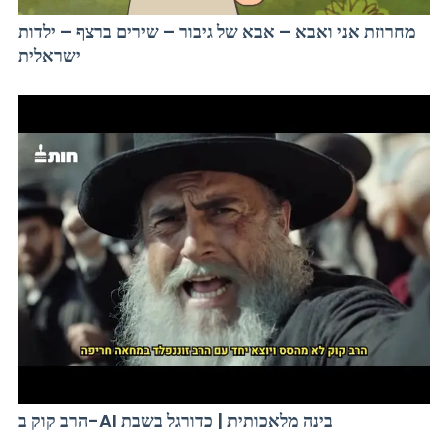
מחרוזת אני ואבא – אבא של גיבור – שירים ברצף – ילדות
ישראלית
הרב קוק ב-AI בינה מלאכותית | כדורגל בשבת