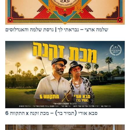
שלמה ארצי – נבראתי לך | גרסת שלמה והאנדלוסים
התקווה 6 x סבא אורי (תמיר בר) – מכת זקנה