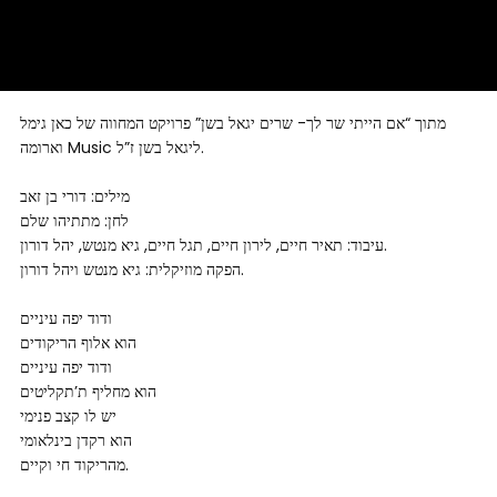
מתוך “אם הייתי שר לך- שרים יגאל בשן” פרויקט המחווה של כאן גימל
וארומה Music ליגאל בשן ז”ל.
מילים: דורי בן זאב
לחן: מתתיהו שלם
עיבוד: תאיר חיים, לירון חיים, תגל חיים, גיא מנטש, יהל דורון.
הפקה מוזיקלית: גיא מנטש ויהל דורון.
ודוד יפה עיניים
הוא אלוף הריקודים
ודוד יפה עיניים
הוא מחליף ת’תקליטים
יש לו קצב פנימי
הוא רקדן בינלאומי
מהריקוד חי וקיים.