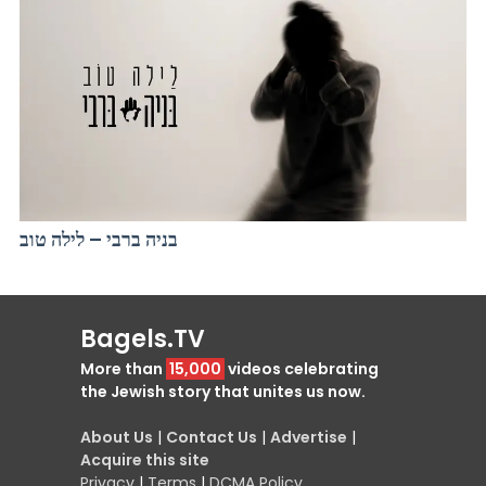
בניה ברבי – לילה טוב
Bagels.TV
More than
15,000
videos celebrating
the Jewish story that unites us now.
About Us
|
Contact Us
|
Advertise
|
Acquire this site
Privacy
|
Terms
|
DCMA Policy