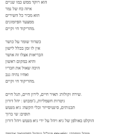
הוא רוקד ממש כמו שניים
איזה כח של נמר
הוא מכיר כל השירים
ממצעד הפיזמונים
מהריקוד חי וקיים.
כשדוד שומר על כושר
אין לו זמן בכלל לישון
הבריאות אצלו זה אושר
והיא במקום ראשון
היכה שאול את חבריו
ואחיו נהיה גנב
מהריקוד חי וקיים.
שירה וקולות: תאיר חיים, לירון חיים, תגל חיים.
גיטרות חשמליות, ג’ומבוש : יהל דורון
תכנותים, סינטיסייזר וכלי הקשה: גיא מנטש
תופים: שי ברוך
הוקלט באולפן של גיא ויהל על ידי גיא מנטש ויהל דורון
מנכ”ל וניהול רפרטואר ארומה music: מיכל וייסברג