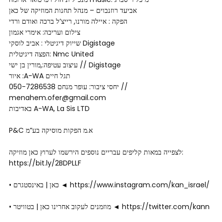
אביעד רוזנבוים – מנהל תחנות המוזיקה של כאן
הפקה : איילה מורנו, רייצ’ל ברכה ואודם ורדי
צילום ועריכה: אימרי אגמון
שייוק דיגיטלי : אביב לוסקי Digistage
הפצה דיגיטלית: Nmc United
עיצוב עטיפה:,מורין בן ישי // Digistage
איור :A-WA תגל חיים
יחסי ציבור: עופר מנחם 050-7286538 //
menahem.ofer@gmail.com
באדיבות A-WA, La Sis LTD
P&C א.מ הפקות מוסיקה בע”מ
לצפייה במאות קליפים עבריים נוספים הירשמו לערוץ כאן מוזיקה:
https://bit.ly/2BDPLLF
• כאן | באינסטגרם ◄ https://www.instagram.com/kan_israel/
• מוזמנים לעקוב אחרינו כאן | בטוויטר ◄ https://twitter.com/kann