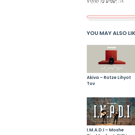
ה’. יַשְׁמִיעַ כָּל תְּהִלָּתו:
YOU MAY ALSO LI
Akiva – Rotze Lihyot
Tov
I.M.A.D.I – Moshe