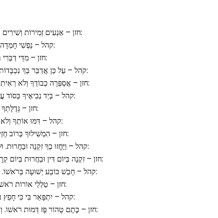
חזן – אַנְעִים זְמִירוֹת וְשִׁירִים אֶאֱרוֹג. כִּי אֵלֶיךָ נַפְשִׁי תַעֲרוֹג:
קהל – נַפְשִׁי חָמְדָה בְּצֵל יָדֶךָ. לָדַעַת כָּל רָז סוֹדֶךָ:
חזן – מִדֵּי דַבְּרִי בִּכְבוֹדֶךָ. הוֹמֶה לִבִּי אֶל דּוֹדֶיךָ:
קהל – עַל כֵּן אֲדַבֵּר בְּךָ נִכְבָּדוֹת. וְשִׁמְךָ אֲכַבֵּד בְּשִׁירֵי יְדִידוֹת:
חזן – אֲסַפְּרָה כְבוֹדְךָ וְלֹא רְאִיתִיךָ. אֲדַמְּךָ אֲכַנְּךָ וְלֹא יְדַעְתִּיךָ:
קהל – בְּיַד נְבִיאֶיךָ בְּסוֹד עֲבָדֶיךָ. דִּמִּיתָ הֲדַר כְּבוֹד הוֹדֶךָ:
חזן – גְּדֻלָּתְךָ וּגְבוּרָתֶךָ. כִּנּוּ לְתוֹקֶף פְּעֻלָּתֶךָ:
קהל – דִּמּוּ אוֹתְךָ וְלֹא כְּפִי יֶשְׁךָ. וַיַּשְׁווּךָ לְפִי מַעֲשֶׂיךָ:
חזן – הִמְשִׁילוּךָ בְּרוֹב חֶזְיוֹנוֹת. הִנְּךָ אֶחָד בְּכָל דִּמְיוֹנוֹת:
קהל – וַיֶּחֱזוּ בְךָ זִקְנָה וּבַחֲרוּת. וּשְׂעַר רֹאשְׁךָ בְּשֵׂיבָה וְשַׁחֲרוּת:
חזן – זִקְנָה בְּיוֹם דִּין וּבַחֲרוּת בְּיוֹם קְרָב. כְּאִישׁ מִלְחָמוֹת יָדָיו לוֹ רָב:
קהל – חָבַשׁ כּוֹבַע יְשׁוּעָה בְּרֹאשׁוֹ. הוֹשִׁיעָה לּוֹ יְמִינוֹ וּזְרוֹעַ קָדְשׁוֹ:
חזן – טַלְלֵי אוֹרוֹת רֹאשׁוֹ נִמְלָא. קְוֻצּוֹתָיו רְסִיסֵי לָיְלָה:
קהל – יִתְפָּאֵר בִּי כִּי חָפֵץ בִּי. וְהוּא יִהְיֶה לִּי לַעֲטֶרֶת צְבִי:
חזן – כֶּתֶם טָהוֹר פָּז דְּמוּת רֹאשׁוֹ. וְחַק עַל מֵצַח כְּבוֹד שֵׁם קָדְשׁוֹ: