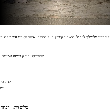
 חברנו אלימלך לוי ז”ל, תושב הקיבוץ, בעל תפילה, אוהב האדם והמוזיקה. ב
הפרויקט הופק בסיוע עמותת “שקדים ורימונים, בית רימון”
לחן, עי
נגינ
צילום וידאו והפקת 