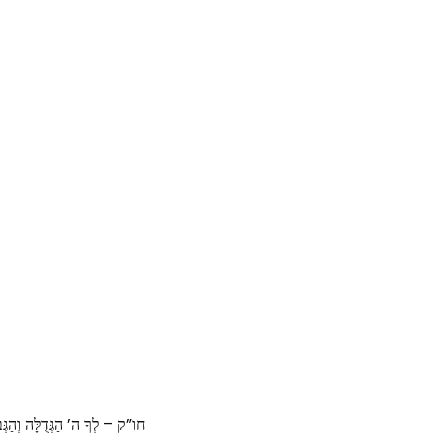
חו”ק – לְךָ ה’ הַגְּדֻלָּה וְהַגְּב