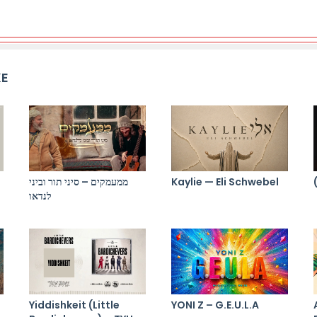
KE
Kaylie — Eli Schwebel
ממעמקים – סיני תור וביני
לנדאו
Yiddishkeit (Little
YONI Z – G.E.U.L.A