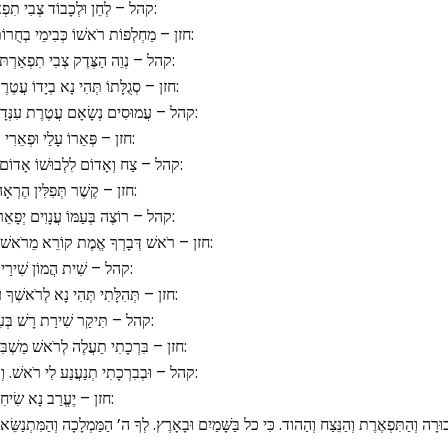
קהל – לְחֵן וּלְכָבוֹד צְבִי תִפְאָרָה. אֻמָּתוֹ לוֹ עִטְּרָה עֲטָרָה:
חזן – מַחְלְפוֹת רֹאשׁוֹ כְּבִימֵי בְחֻרוֹת. קְוֻצּוֹתָיו תַּלְתַּלִּים שְׁחוֹרוֹת:
קהל – נְוֵה הַצֶּדֶק צְבִי תִפְאַרְתּוֹ. יַעֲלֶה נָּא עַל רֹאשׁ שִׂמְחָתוֹ:
חזן – סְגֻלָּתוֹ תְּהִי נָא בְיָדוֹ עֲטֶרֶת. וּצְנִיף מְלוּכָה צְבִי תִפְאֶרֶת:
קהל – עֲמוּסִים נְשָׂאָם עֲטֶרֶת עִנְּדָם. מֵאֲשֶׁר יָקְרוּ בְעֵינָיו כִּבְּדָם:
חזן – פְּאֵרוֹ עָלַי וּפְאֵרִי עָלָיו. וְקָרוֹב אֵלַי בְּקָרְאִי אֵלָיו:
קהל – צַח וְאָדוֹם לִלְבוּשׁוֹ אָדוֹם. פּוּרָה בְּדָרְכוֹ בְּבוֹאוֹ מֵאֱדוֹם:
חזן – קֶשֶׁר תְּפִלִּין הֶרְאָה לֶעָנָיו. תְּמוּנַת ה’ לְנֶגֶד עֵינָיו:
קהל – רוֹצֶה בְּעַמּוֹ עֲנָוִים יְפָאֵר. יוֹשֵׁב תְּהִלּוֹת בָּם לְהִתְפָּאֵר:
חזן – רֹאשׁ דְּבָרְךָ אֱמֶת קוֹרֵא מֵרֹאשׁ. דּוֹר וָדוֹר עַם דּוֹרֶשְׁיךָ דְּרוֹשׁ:
קהל – שִׁית הֲמוֹן שִׁירַי נָא עָלֶיךָ. וְרִנָּתִי תִקְרַב אֵלֶיךָ:
חזן – תְּהִלָּתִי תְּהִי נָא לְרֹאשְׁךָ עֲטֶרֶת. וּתְפִלָּתִי תִּכּוֹן קְטוֹרֶת:
קהל – תִּיקַר שִׁירַת רָשׁ בְּעֵינֶיךָ. כַּשִּׁיר יוּשַׁר עַל קָרְבָּנֶיךָ:
חזן – בִּרְכָתִי תַעֲלֶה לְרֹאשׁ מַשְׁבִּיר. מְחוֹלֵל וּמוֹלִיד צַדִּיק כַּבִּיר:
קהל – וּבְבִרְכָתִי תְנַעֲנַע לִי רֹאשׁ. וְאוֹתָהּ קַח לְךָ כִּבְשָׂמִים רֹאשׁ:
חזן – יֶעֱרַב נָא שִׂיחִי עָלֶיךָ. כִּי נַפְשִׁי תַעֲרוֹג אֵלֶיךָ:
וּרָה וְהַתִּפְאֶרֶת וְהַנֵּצַח וְהַהוד. כִּי כל בַּשָּׁמַיִם וּבָאָרֶץ. לְךָ ה’ הַמַּמְלָכָה וְהַמִּתְנַשּׂ