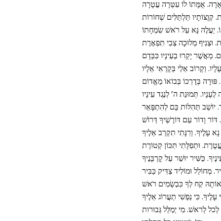
ֵא לְכל לְראשׁ. מִי יְמַלֵּל גְּבוּרות