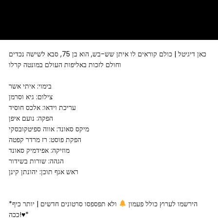
כאן דיגיטל | כולם קוראים לו איתן שש-בש, הוא בן 75, סבא לשישה נכדים
וחולם לזכות באליפות העולם במונטה קרלו
בימוי: איתי אשר
צילום: גיא וסרמן
עריכת וידאו: אלכס חוסיד
הפקה: נועם איפן
מיקס סאונד: אווה ספיטקובסקי
הפקת פוסט: רז מרדר קפטה
מוזיקה: אפידמיק סאונד
הגהה: שורות בשידור
ראש אגף תוכן: יהונתן קינן
*הירשמו לערוץ כולל פעמון
ולא תפספסו סרטונים חדשים | יותר כיף
ככה!♥*