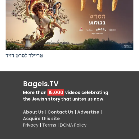
טריילר לסרט דויד
Bagels.TV
More than
15,000
videos celebrating
the Jewish story that unites us now.
About Us
|
Contact Us
|
Advertise
|
Acquire this site
Privacy
|
Terms
|
DCMA Policy