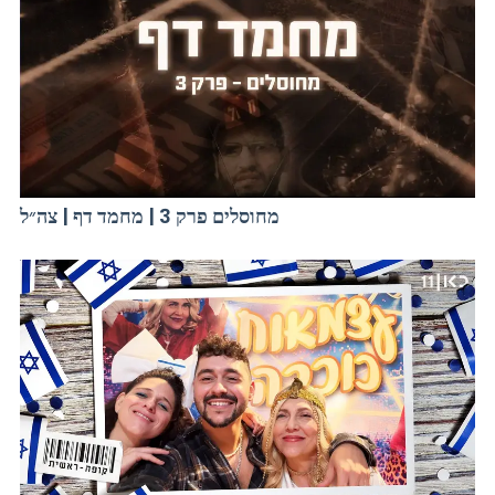
מחוסלים פרק 3 | מחמד דף | צה״ל