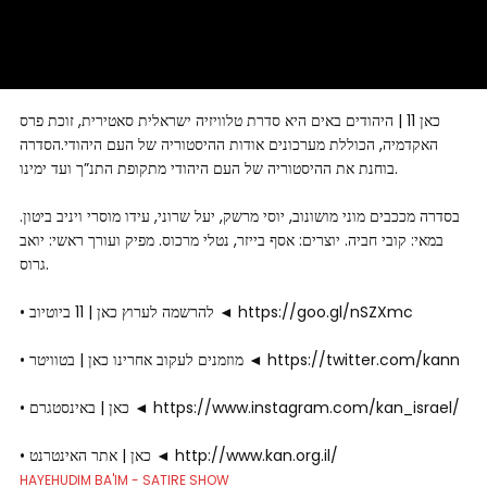
כאן 11 | היהודים באים היא סדרת טלוויזיה ישראלית סאטירית, זוכת פרס
האקדמיה, הכוללת מערכונים אודות ההיסטוריה של העם היהודי.הסדרה
בוחנת את ההיסטוריה של העם היהודי מתקופת התנ”ך ועד ימינו.
בסדרה מככבים מוני מושונוב, יוסי מרשק, יעל שרוני, עידו מוסרי ויניב ביטון.
במאי: קובי חביה. יוצרים: אסף בייזר, נטלי מרכוס. מפיק ועורך ראשי: יואב
גרוס.
• להרשמה לערוץ כאן | 11 ביוטיוב ◄ https://goo.gl/nSZXmc
• מוזמנים לעקוב אחרינו כאן | בטוויטר ◄ https://twitter.com/kann
• כאן | באינסטגרם ◄ https://www.instagram.com/kan_israel/
• כאן | אתר האינטרנט ◄ http://www.kan.org.il/
HAYEHUDIM BA'IM - SATIRE SHOW