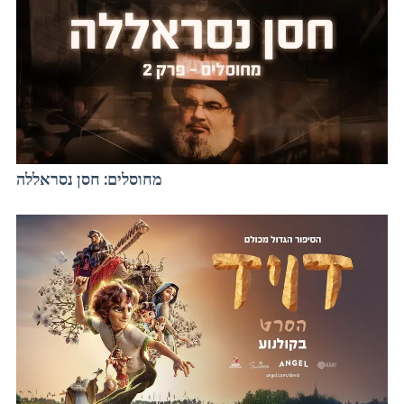
מחוסלים: חסן נסראללה