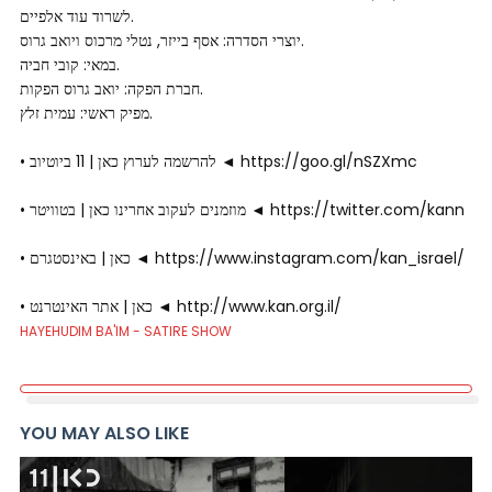
לשרוד עוד אלפיים.
יוצרי הסדרה: אסף בייזר, נטלי מרכוס ויואב גרוס.
במאי: קובי חביה.
חברת הפקה: יואב גרוס הפקות.
מפיק ראשי: עמית זלץ.
• להרשמה לערוץ כאן | 11 ביוטיוב ◄ https://goo.gl/nSZXmc
• מוזמנים לעקוב אחרינו כאן | בטוויטר ◄ https://twitter.com/kann
• כאן | באינסטגרם ◄ https://www.instagram.com/kan_israel/
• כאן | אתר האינטרנט ◄ http://www.kan.org.il/
HAYEHUDIM BA'IM - SATIRE SHOW
YOU MAY ALSO LIKE