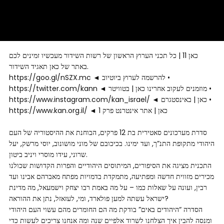
כאן 11 | כל תכני הערוץ הראשון של רשות השידור מעכשיו זמינים לכם
באתר של כאן תאגיד השידור.
https://goo.gl/nSZX.mc ◄ להרשמה לערוץ ביוטיוב •
https://twitter.com/kann ◄ מוזמנים לעקוב אחרינו כאן | בטוויטר •
https://www.instagram.com/kan_israel/ ◄ כאן | באינסטגרם •
https://www.kan.org.il/ ◄ כאן | אתר אינטרנט פרק 1
סדרת מערכונים סאטירית בת 12 פרקים, הבוחנת את ההיסטוריה של העם
היהודי מתקופת התנ”ך, ועד ימינו. בכיכובם של מוני מושונוב, יוסי מרשק, יעל
שרוני, עידו מוסרי ויניב ביטון.
התכנית מציגה את הסיפורים, המיתוסים היהודיים והפרות הקדושות שכולנו
מכירים מזווית חדשה ומפתיעה, מתמקדת בדמויות מפתח מאברהם אבינו ועד
רבין, ועונה על שאלות כמו – על מה באמת רבו יצחק וישמעאל, מה מדינת
ישראל עשתה למען פולארד, ומי, לעזאזל, נתן את ההוראה?
הסדרה “היהודים באים” בודקת מה הם החומרים מהם עשוי העם היהודי
ומנסה להבין איך הצלחנו לשרוד אלפיים שנה ומה אנחנו צריכים לעשות כדי