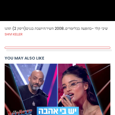
שיבי קלר -בהופעה בכליזמרים..2008 השיר:היושבת בגנים(דיסק 2) תהנו
SHIVI KELLER
YOU MAY ALSO LIKE