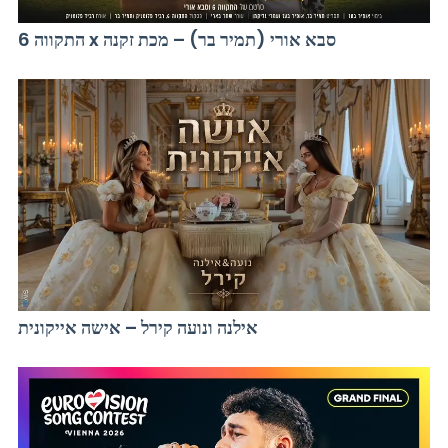
התקווה 6 x סבא אורי (תמיר בר) – מכת זקנה
אילנה ונועה קירל – אישה אייקונית