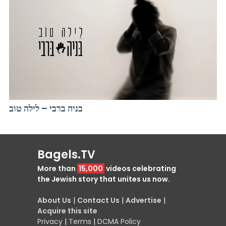
בניה ברבי – לילה טוב
Bagels.TV
More than
15,000
videos celebrating
the Jewish story that unites us now.
About Us
|
Contact Us
|
Advertise
|
Acquire this site
Privacy
|
Terms
|
DCMA Policy