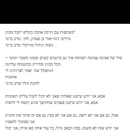
משתפות עם הרבה אהבה בקליפ “הכל מכוון”
מילים: דנה-אור בן סעדון, לחן : מרב ברנר
ניצוח וניהול מוזיקלי: מרב ברנר
שיר של אמונה עמוקה ותמימה איך גם ברגעים קשים ובזמני משבר וקושי –
הכל מכוון ומדוייק ובהשגחה עליונה.
ונתפלל שה’ יאמר לצרותינו די!
אוהבות
להקת הלל ומרב ברנר
אבא, אני יודע שישנן שאלות שאני לא יכול לקבל עליהן תשובות
אבא, אני יודע שישנן פעמים שהחושך מגיע וקשה לי לראות
אבל, גם אם אני לא רואה, גם אם אני לא מבין גם אם זה סותר את ההגיון
אני ממשיך להאמין
אני יודע שזה לא משנה, כמה הכאב גדול, כל עוד אתה כאן איתי, אני יכול