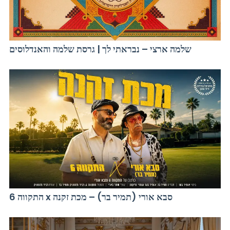
שלמה ארצי – נבראתי לך | גרסת שלמה והאנדלוסים
התקווה 6 x סבא אורי (תמיר בר) – מכת זקנה