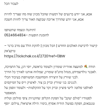
לעבור הכל
אבא, אני יודע ברגעים של דמעות שהכל מכוון שזה מה שצריך להיות
אבא, אני יודע שהדרך ארוכה שבקצה האור צריך לחוות חשכה
תיהנו! ונשמח שתשתפו!
להזמנת הופעות -0524664834
קישור לרכישת האלבום החדש | הכל מכוון | להקת הלל עם מרב ברנר –
טיקצ’אק
https://tickchak.co.il/2720?ref=13BW
תודה
למועצה אזורית שומרון ולעומד בראשה, יוסי דגן, על התמיכה,
לאבנר גולדשמידט, מנהל מתנ”ס שומרון, שמלווה אותנו לאורך כל הדרך.
לבני שוורץ על היצירה והמחשבה המשותפת בעיבוד הכלי.
לנגנים: בני שוורץ וברק בן צור. לאיציק וייס על המיקסים.
לאולפני פלוטו: לישי פיציון וברק זקר על ההקלטות- ולעומר זוסמן על
המאסטר.
לסטודיו “סולם יעקב” על הפקת הקליפ: שחקניות: ציפי סולימן וטליה
טננבאום, הפקה בפועל: הודיה אסרף, בימוי: הילה ארציאלי, צילום: יוסף