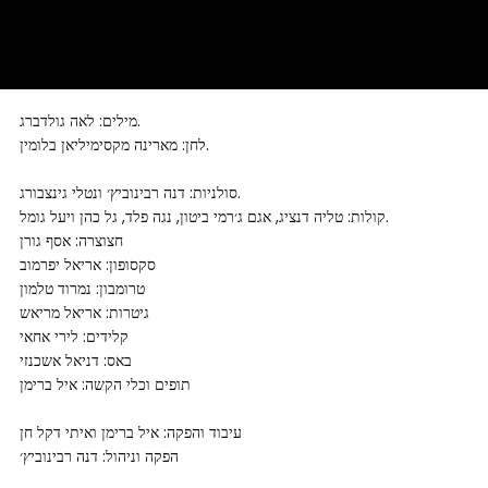
מילים: לאה גולדברג.
לחן: מארינה מקסימיליאן בלומין.
סולניות: דנה רבינוביץ׳ ונטלי גינצבורג.
קולות: טליה דנציג, אגם ג׳רמי ביטון, נגה פלד, גל כהן ויעל גומל.
חצוצרה: אסף גורן
סקסופון: אריאל יפרמוב
טרומבון: נמרוד טלמון
גיטרות: אריאל מריאש
קלידים: לירי אחאי
באס: דניאל אשכנזי
תופים וכלי הקשה: איל ברימן
עיבוד והפקה: איל ברימן ואיתי דקל חן
הפקה וניהול: דנה רבינוביץ׳