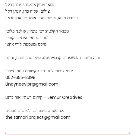
במאי ויעוץ אומנותי: יונתן דקל
צילום: אליה כהן, יונתן דקל
עריכת וידאו, אפטר ויעוץ אומנותי: אסף זכאר
טכנאי הקלטה: ישי פיציון, אולפני פלוטו
עוזר טכנאי: איתי ברקוביץ’
מיקס ומאסטר: לירי אחאי
תודה מיוחדת למשפחות קדם-וענונו, סימן טוב, והבה, וחזות.
יחסי ציבור: לינוי ניב תקשורת ויחסי ציבור
052-655-3398
Linoyneev.pr@gmail.com
קידום רשתי: אור ברנע – Lemur Creatives
להופעות, עיבודים, ולפרטים נוספים:
the.tamari.project@gmail.com