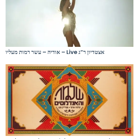
אודיה – עשר רמות מעליו – Live אצטדיון ר”ג