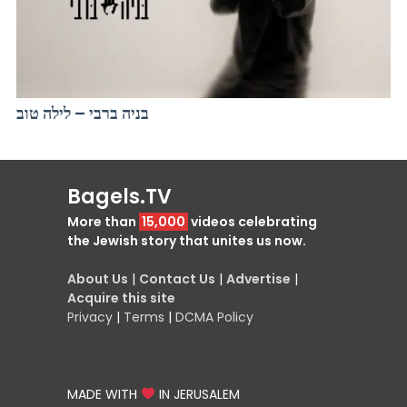
בניה ברבי – לילה טוב
Bagels.TV
More than
15,000
videos celebrating
the Jewish story that unites us now.
About Us
|
Contact Us
|
Advertise
|
Acquire this site
Privacy
|
Terms
|
DCMA Policy
MADE WITH
IN JERUSALEM