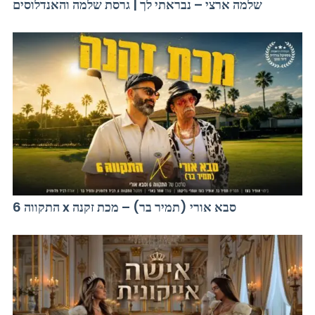
שלמה ארצי – נבראתי לך | גרסת שלמה והאנדלוסים
התקווה 6 x סבא אורי (תמיר בר) – מכת זקנה