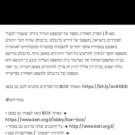
כאן 11 | הפרק האחרון מספר על המשפט הגדול ביותר שנערך לבעלי
תפקידים בישראל, משפטו של הירש ברנבלט. ברנבלט שהיה חבר יודנרט
מואשם במסירת אלפי יהודים להשמדה במסגרת המשלוחים לאושוויץ
ומשפטו הופך לניסיון להרשיע כל חברי היודנרט באופן גורף. ברנבלט מורשע
בבית המשפט המחוזי אך בערעור בית המשפט העליון קובע כי הנושא הוא
בלתי שפיט בבית דין פלילי ודיון זה צריך להתקיים באופן חברתי, כך הפך
משפטו של ברנבלט למשפט האחרון בפרשייה
כל הפרקים מחכים לכם גם בכאן BOX ובאתר: https://bit.ly/4cRXlDb
#ועוזריהם
• בואו לצפות גם בכאן BOX באתר ◄
https://www.kan.org.il/lobby/kan-box/
• כל התכנים שלנו זמינים גם באתר ◄ http://www.kan.org.il/
• להורדת יישומוני / אפליקציות כאן ◄