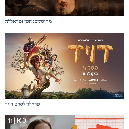
מחוסלים: חסן נסראללה
טריילר לסרט דויד