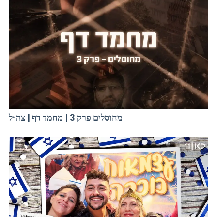
מחוסלים פרק 3 | מחמד דף | צה״ל