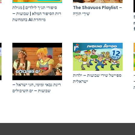
סיפורי תנ״ך לילדים | מגילת
The Shavuos Playlist –
שִׁירֵי תוֹרָה
רות הסיפור המלא | שבועות –
בהמחשת AI מיוחדת
ספיישל שירי שבועות – ילדות
ישראלית
רינת גבאי ומימי, חגי ישראל –
שבועות – ים השיבולים