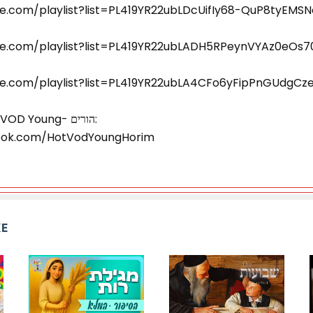
e.com/playlist?list=PL419YR22ubLDcUifIy68-QuP8tyEMSN
be.com/playlist?list=PL419YR22ubLADH5RPeynVYAz0eOs
e.com/playlist?list=PL419YR22ubLA4CFo6yFipPnGUdgCze
היכנסו לפייסבוק של HOT VOD Young- הורים:
ook.com/HotVodYoungHorim
KE