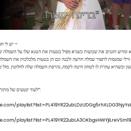
יש לי חג עם רינת וחברים לשבועות –
א ומדוע חוגגים את שבועות כשגיא מפיל בטעות את הטנא שלו על השמלה של
ורלי שמנסות לתפור שמלה חדשה ולבנה וגם הן בטעות מלכלכות את השמלה ש
 וכשהיא עוזרת לו לטחון חיטה לקמח, נהרסת השמלה שלה לחלוטין. מזל שר
לעוד קטעים של מתוך “יש לי חג עם רינת וחברים”:
e.com/playlist?list=PL419YR22ubLDzUDGg5rhXLDG3hjyY
e.com/playlist?list=PL419YR22ubLA3OKbgxHWYjiLreVSm1