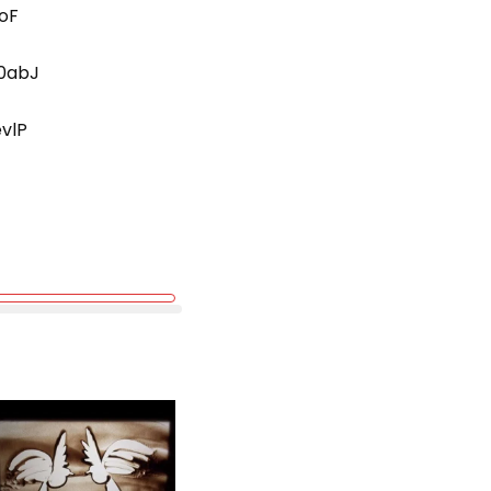
oF
70abJ
vlP