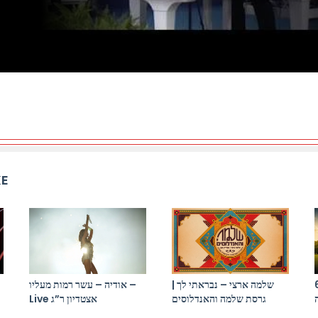
KE
התקווה 6 x יר
שלמה ארצי – נבראתי לך |
אודיה – עשר רמות מעליו –
גרסת שלמה והאנדלוסים
Live אצטדיון ר”ג