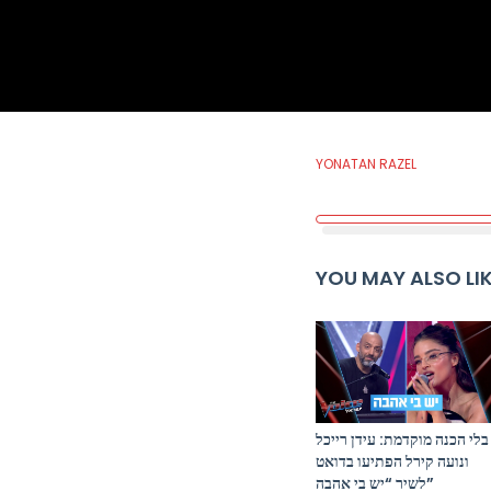
YONATAN RAZEL
YOU MAY ALSO LI
בלי הכנה מוקדמת: עידן רייכל
ונועה קירל הפתיעו בדואט
לשיר “יש בי אהבה”