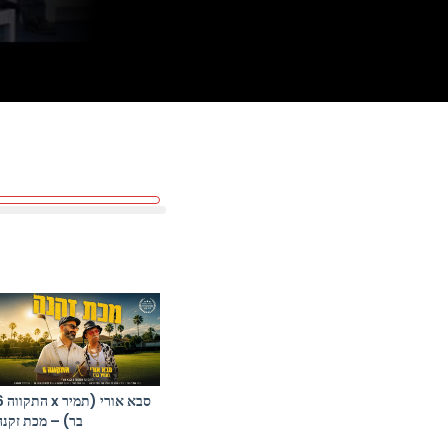
סבא אורי (תמ
בר) – מכת זקנה