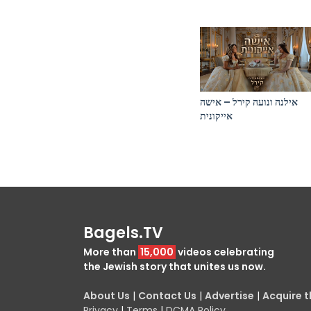
אילנה ונועה קירל – אישה
אייקונית
Bagels.TV
More than
15,000
videos celebrating
the Jewish story that unites us now.
About Us
|
Contact Us
|
Advertise
|
Acquire th
Privacy
|
Terms
|
DCMA Policy