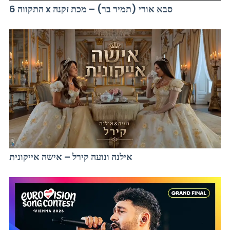
התקווה 6 x סבא אורי (תמיר בר) – מכת זקנה
אילנה ונועה קירל – אישה אייקונית