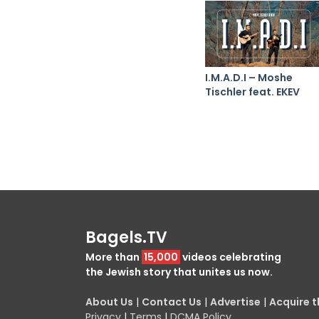
I.M.A.D.I – Moshe
Tischler feat. EKEV
Bagels.TV
More than
15,000
videos celebrating
the Jewish story that unites us now.
About Us
|
Contact Us
|
Advertise
|
Acquire th
Privacy
|
Terms
|
DCMA Policy