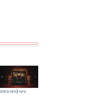
מישל (גרסת ברסלב)