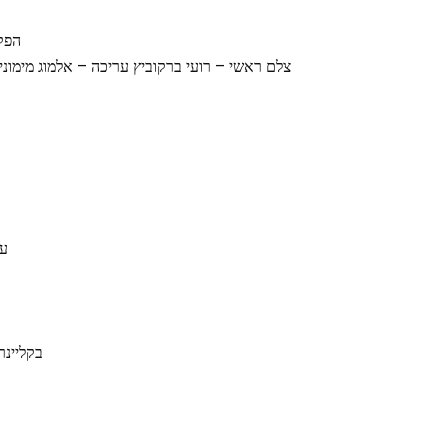
הפקת
צלם ראשי – רועי ברקוביץ עריכה – אלמוג מימוני צל
עי
בקליינר