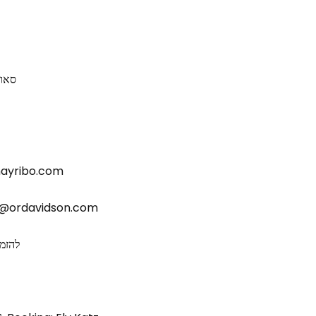
סאונ
: www.ishayribo.com
ניהול וייצוג: אור ד or@ordavidson.com
להזמנת ה