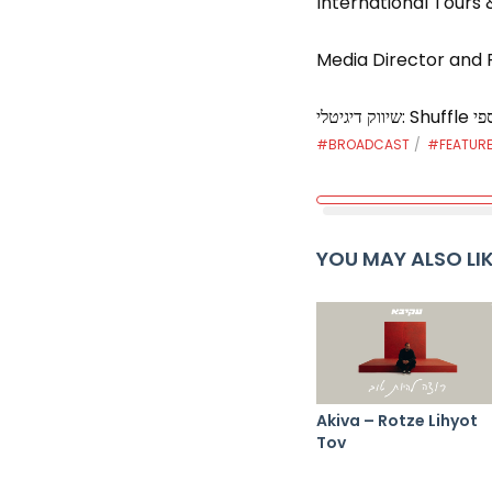
International Tours 
Media Director and 
#BROADCAST
#FEATUR
YOU MAY ALSO LI
Akiva – Rotze Lihyot
Tov