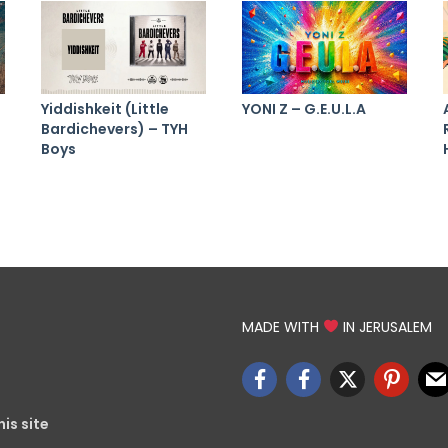
Yiddishkeit (Little
YONI Z – G.E.U.L.A
Bardichevers) – TYH
Boys
MADE WITH
IN JERUSALEM
is site