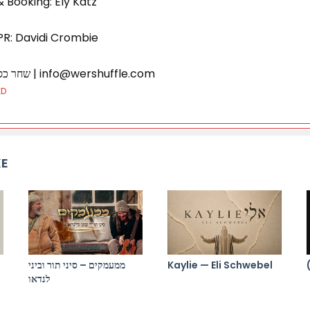
& Booking: Ely Katz
PR: Davidi Crombie
שיווק דיגיטלי: Shuffle שחר כספי | info@wershuffle.com
ED
KE
ממעמקים – סיני תור וביני
Kaylie — Eli Schwebel
לנדאו