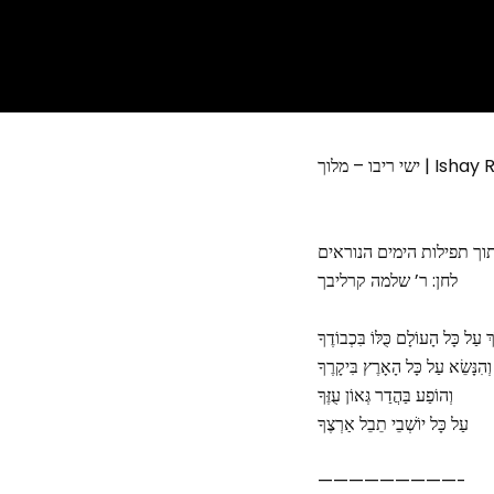
יבו – מלוך
תוך תפילות הימים הנוראים
לחן: ר’ שלמה קרליבך
ְ עַל כָּל הָעוֹלָם כֻּלּוֹ בִּכְבוֹדֶךָ
וְהִנָּשֵׂא עַל כָּל הָאָרֶץ בִּיקָרֶךָ
וְהוֹפַע בַּהֲדַר גְּאוֹן עֻזֶּךָ
עַל‪ ‬כָּל‪ ‬יוֹשְׁבֵי תֵבֵל אַרְצֶךָ
—————————-