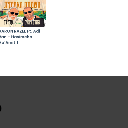
AARON RAZEL Ft. Adi
Ran – Hasimcha
Ha’Amitit