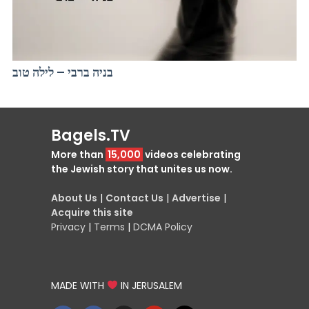
בניה ברבי – לילה טוב
Bagels.TV
More than
15,000
videos celebrating
the Jewish story that unites us now.
About Us
|
Contact Us
|
Advertise
|
Acquire this site
Privacy
|
Terms
|
DCMA Policy
MADE WITH
IN JERUSALEM