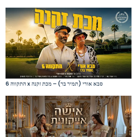
התקווה 6 x סבא אורי (תמיר בר) – מכת זקנה