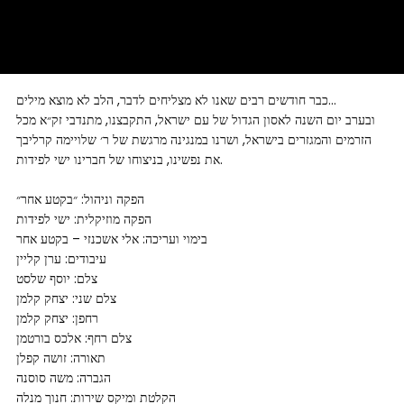
כבר חודשים רבים שאנו לא מצליחים לדבר, הלב לא מוצא מילים…
ובערב יום השנה לאסון הגדול של עם ישראל, התקבצנו, מתנדבי זק״א מכל
הזרמים והמגזרים בישראל, ושרנו במנגינה מרגשת של ר׳ שלויימה קרליבך
את נפשינו, בניצוחו של חברינו ישי לפידות.
הפקה וניהול: ״בקטע אחר״
הפקה מוזיקלית: ישי לפידות
בימוי ועריכה: אלי אשכנזי – בקטע אחר
עיבודים: ערן קליין
צלם: יוסף שלסט
צלם שני: יצחק קלמן
רחפן: יצחק קלמן
צלם רחף: אלכס בורטמן
תאורה: זושה קפלן
הגברה: משה סוסנה
הקלטת ומיקס שירות: חנוך מנלה