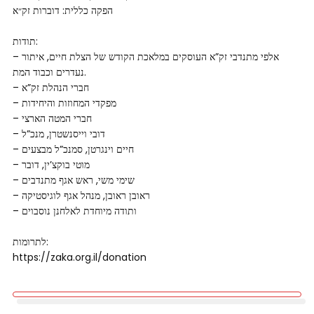
הפקה כללית: דוברות זק״א
תודות:
– אלפי מתנדבי זק”א העוסקים במלאכת הקודש של הצלת חיים, איתור
נעדרים וכבוד המת.
– חברי הנהלת זק”א
– מפקדי המחוזות והיחידות
– חברי המטה הארצי
– דובי וייסנשטרן, מנכ”ל
– חיים וינגרטן, סמנכ”ל מבצעים
– מוטי בוקצ’ין, דובר
– שימי משי, ראש אגף מתנדבים
– ראובן ראובן, מנהל אגף לוגיסטיקה
– ותודה מיוחדת לאלחנן נוסבוים
לתרומות:
https://zaka.org.il/donation