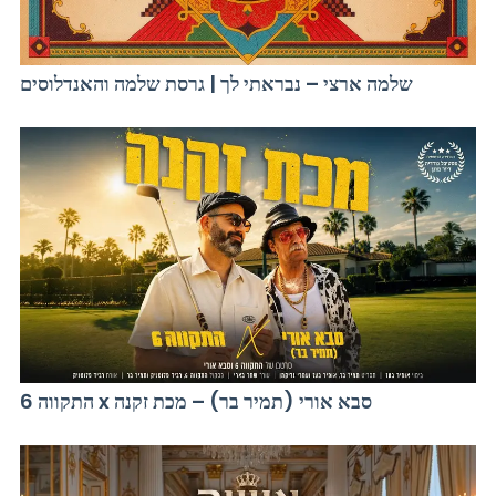
שלמה ארצי – נבראתי לך | גרסת שלמה והאנדלוסים
התקווה 6 x סבא אורי (תמיר בר) – מכת זקנה