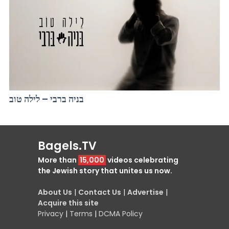
בניה ברבי – לילה טוב
Bagels.TV
More than
15,000
videos celebrating
the Jewish story that unites us now.
About Us
|
Contact Us
|
Advertise
|
Acquire this site
Privacy
|
Terms
|
DCMA Policy