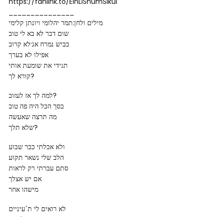
https://fanlink.to/EinLiShumSikui
_______________
מילים ולחן:תמר יהלומי ויונתן קלימי
שום דבר לא בא לי טוב
כביש נמרח אנ׳לא קרוב
אפילו לא בערך
תגידי את שומעת אותי
קורא לך?
למה לך אז לעזוב?
בסך הכל היה פה טוב
מה תרצה שאעשה
שלא תלך?
ולא אכלתי כבר שבוע
הלב שלי נשאר תקוע
סתם עברתי רק לראות
אם יש אצלך
מישהו אחר
לא רואים לי ת`עיניים