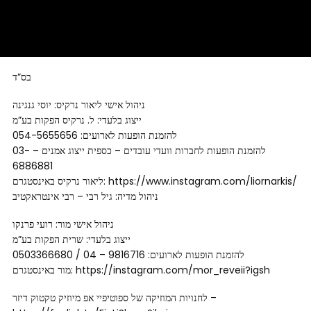
בס”ד
ניהול אישי ליאור נרקיס: יוסי גנגינה
ייצוג בלעדי: ל. נרקיס הפקות בע”מ
להזמנת הופעות לארועים: 054-5655656
להזמנת הופעות לחברות וועדי עובדים – כספית ייצוג אמנים – 03-
6886881
ליאור נרקיס באינסטגרם: https://www.instagram.com/liornarkis/
ניהול מדיה: גיל רבי – רבי אינטראקטיב
ניהול אישי מור: רועי פרנקו
ייצוג בלעדי: שרית הפקות בע”מ
להזמנת הופעות לארועים: 9816716 – 04 / 0503366680
מור באינסטגרם: https://instagram.com/mor_reveii?igsh
לחנויות המוזיקה של ספוטיפיי אפ מיוזיק טקטוק דיזר –