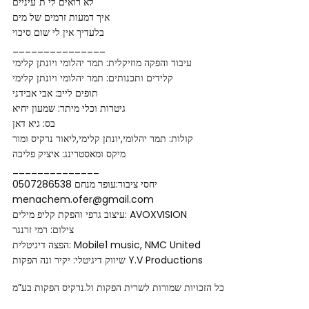
לא רואים לי ת`עיניים
איך דמעות זרמים של מים
בלעדיך אין לי שום סיכוי
_______________
עיבוד והפקה מוזיקלית: תמר יהלומי ויונתן קלימי
קלידים ותכנותים: תמר יהלומי ויונתן קלימי
תופים לייב: אבי אבידני
גיטרות וכלי מיתר: שמעון יחיא
בס: גיא דאן
קולות: תמר יהלומי,יונתן קלימי,ליאור נרקיס ומור
מיקס ומאסטרינג: איציק פליבה
______________
יחסי ציבור:עופר מנחם 0507286538
menachem.ofer@gmail.com
עיצוב גרפי והפקת קליפ מילים: AVOXVISION
צילום: רמי זרנגר
הפצה דיגיטלית: Mobile1 music, NMC United
שיווק דיגיטלי: יקיר ונה הפקות Y.V Productions
כל הזכויות שמורות לשרית הפקות ול.נרקיס הפקות בע”מ