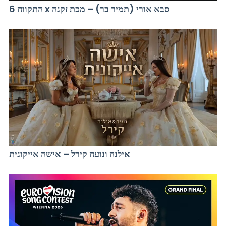
התקווה 6 x סבא אורי (תמיר בר) – מכת זקנה
אילנה ונועה קירל – אישה אייקונית