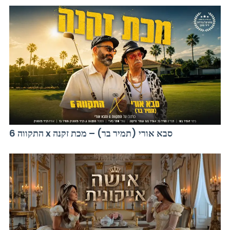
התקווה 6 x סבא אורי (תמיר בר) – מכת זקנה