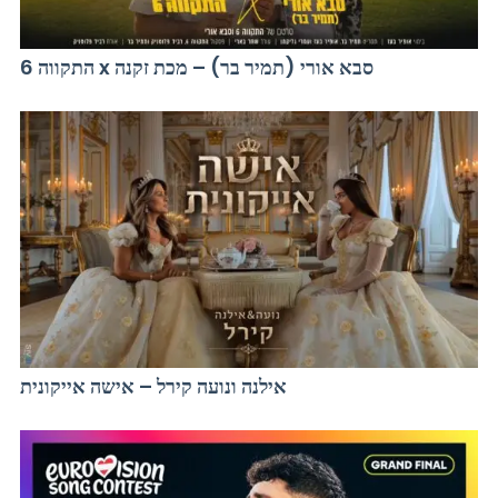
התקווה 6 x סבא אורי (תמיר בר) – מכת זקנה
אילנה ונועה קירל – אישה אייקונית