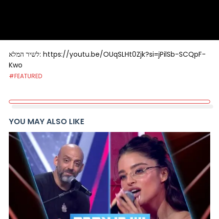
לשיר המלא: https://youtu.be/OUqSLHt0Zjk?si=jPilSb-SCQpF-
Kwo
#FEATURED
YOU MAY ALSO LIKE