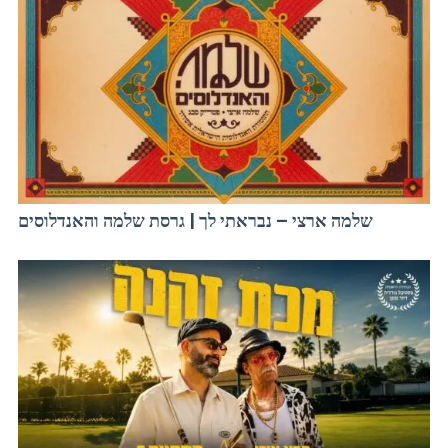
שלמה ארצי – נבראתי לך | גרסת שלמה והאנדלוסים