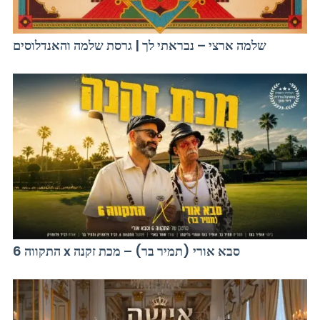
שלמה ארצי – נבראתי לך | גרסת שלמה והאנדלוסים
התקווה 6 x סבא אורי (תמיר בר) – מכת זקנה