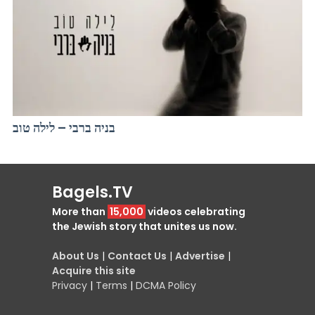
בניה ברבי – לילה טוב
Bagels.TV
More than
15,000
videos celebrating
the Jewish story that unites us now.
About Us
|
Contact Us
|
Advertise
|
Acquire this site
Privacy
|
Terms
|
DCMA Policy