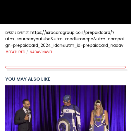
לפרטים נוספים:https://isracardgroup.co.il/prepaidcard/?
utm_source=youtube&utm_medium=cpc&utm_campai
gn=prepaidcard_2024_idan&utm_id=prepaidcard_nadav
#FEATURED
NADAV NAVEH
YOU MAY ALSO LIKE