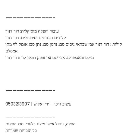
—————————————–
עיבוד והפקה מוסיקלית: דוד דנוך
קלידים תכנותים וסימפולים: דוד דנוך
קולות : דוד דנוך אבי שבתאי ניסים סבג נחמן סבג נתן סבג אוםק לוי מתן
אמסלם
מיקס ומאסטרינג: אבי שבתאי אופק רפאל לוי ודוד דנוך
—————————————–
עיצוב גרפי – ירין אלוש | 0503213997
—————————————–
הפקה, ניהול אישי וייצוג בלעדי: סבג הפקות
כל הזכויות שמורות