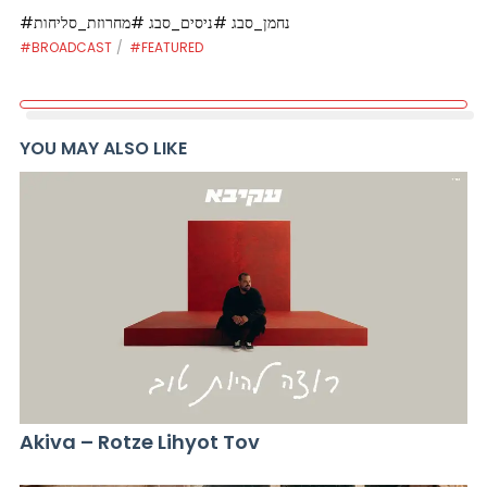
#נחמן_סבג #ניסים_סבג #מחרוזת_סליחות
#BROADCAST
#FEATURED
YOU MAY ALSO LIKE
Akiva – Rotze Lihyot Tov