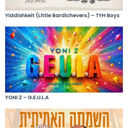
Yiddishkeit (Little Bardichevers) – TYH Boys
YONI Z – G.E.U.L.A