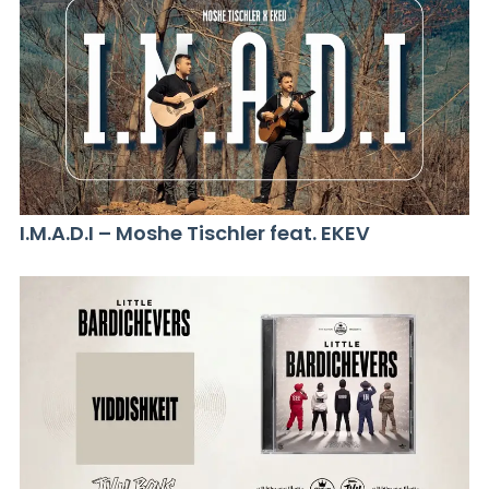
I.M.A.D.I – Moshe Tischler feat. EKEV