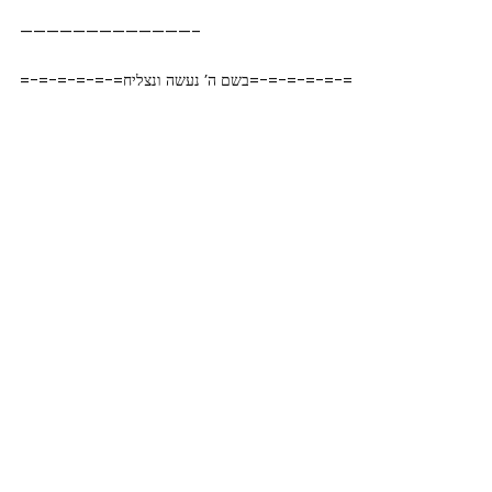
—————————————–
=-=-=-=-=-=בשם ה’ נעשה ונצליח=-=-=-=-=-=