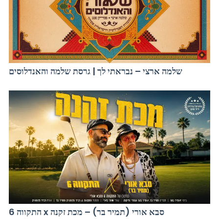
שלמה ארצי – נבראתי לך | גרסת שלמה והאנדלוסים
התקווה 6 x סבא אורי (תמיר בר) – מכת זקנה