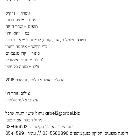
גיטרה – נרקיס
פסנתר – צח דרורי
תופים – שחר חזיזה
בס – יהוא ירון
גיטרה חשמלית, עוד, קופוז, לפ-סטיל – אביב בכר
כלי הקשה- איתמר דוארי
כינור – קרן טננבאום
ויולה – נועם חיימוביץ’
צ’לו – מאיה בלזיצמן
הוקלט באולפני פלוטו, נובמבר 2016
צילום: זוהר רון
עיצוב: אלעד אלחרר
ניהול אישי: רונית ארבל arbel2@arbel.biz
ניהול הפקה: אמיר שבי
יחסי ציבור: ארבל תקשורת 03-6992121
הזמנת מופעים: הליקון כנען מופעים 03-5580890 // עומר 054-599-