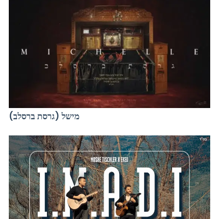
מישל (גרסת ברסלב)