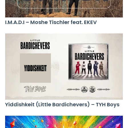
I.M.A.D.I – Moshe Tischler feat. EKEV
Yiddishkeit (Little Bardichevers) – TYH Boys