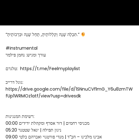
“תִּכְלֶה שָׁנָה וְקִלְלוֹתֶיהָ, תָּחֵל שָׁנָה וּבִרְכוֹתֶיהָ.”
#instrumental
עורך ומגיש: נחמן פילמר
טלגרם: https://t.me/Feelmyplaylist
גוגל דרייב:
https://drive.google.com/file/d/1SNnuCVflmG_Y6u8zmTW
fUp1WRMOz1atf/view?usp=drivesdk
רשימת המנגינות:
00:00 מכניסי רחמים | דור אסרף ומקהלת ידידים
05:20 ניגון תפילה | יגאל שטטנר
09:00 אבינו מלכינו – חב”ד | מנדי פורטנוי ואברהם בלטי