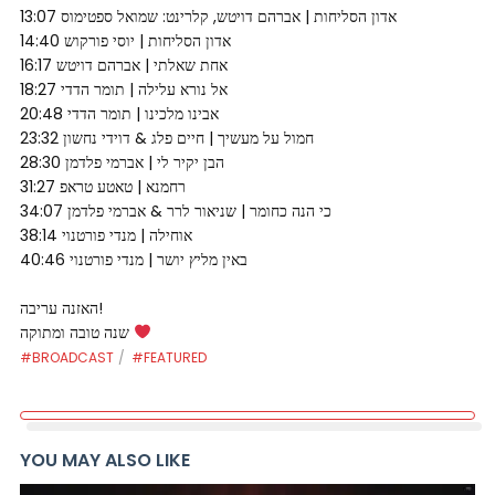
13:07 אדון הסליחות | אברהם דויטש, קלרינט: שמואל ספטימוס
14:40 אדון הסליחות | יוסי פורקוש
16:17 אחת שאלתי | אברהם דויטש
18:27 אל נורא עלילה | תומר הדדי
20:48 אבינו מלכינו | תומר הדדי
23:32 חמול על מעשיך | חיים פלג & דוידי נחשון
28:30 הבן יקיר לי | אברמי פלדמן
31:27 רחמנא | טאטע טראפ
34:07 כי הנה כחומר | שניאור לרר & אברמי פלדמן
38:14 אוחילה | מנדי פורטנוי
40:46 באין מליץ יושר | מנדי פורטנוי
האזנה עריבה!
שנה טובה ומתוקה
#BROADCAST
#FEATURED
YOU MAY ALSO LIKE