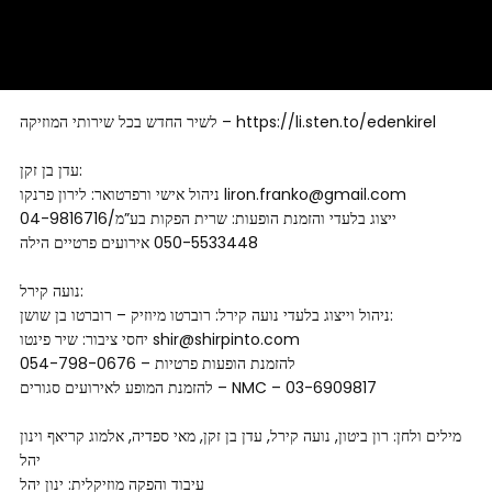
לשיר החדש בכל שירותי המוזיקה – https://li.sten.to/edenkirel
עדן בן זקן:
ניהול אישי ורפרטואר: לירון פרנקו liron.franko@gmail.com
ייצוג בלעדי והזמנת הופעות: שרית הפקות בע”מ/04-9816716
נועה קירל:
ניהול וייצוג בלעדי נועה קירל: רוברטו מיוזיק – רוברטו בן שושן:
יחסי ציבור: שיר פינטו shir@shirpinto.com
להזמנת הופעות פרטיות – 054-798-0676
להזמנת המופע לאירועים סגורים – NMC – 03-6909817
מילים ולחן: רון ביטון, נועה קירל, עדן בן זקן, מאי ספדיה, אלמוג קריאף וינון
יהל
עיבוד והפקה מוזיקלית: ינון יהל