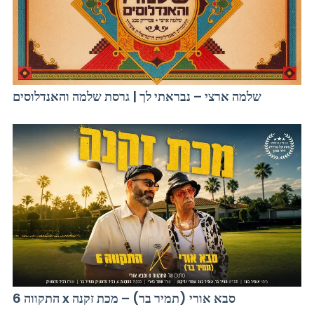
שלמה ארצי – נבראתי לך | גרסת שלמה והאנדלוסים
התקווה 6 x סבא אורי (תמיר בר) – מכת זקנה