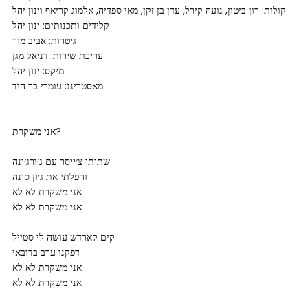
קולות: רון ביטון, נועה קירל, עדן בן זקן, מאי ספדיה, אלמוג קריאף וינון יהל
קלידים ותכנותים: ינון יהל
גיטרות: אביב מור
עריכת שירות: דניאל מגן
מיקס: ינון יהל
מאסטרינג: עומרי בר הוד
אני משקרת?
שתיתי צ׳ייסר עם ג׳ורג׳ינה
והפלתי את ג׳ון סינה
אני משקרת לא לא
אני משקרת לא לא
קים קארדש עושה לי סטייל
דפקנו ערב בדובאי
אני משקרת לא לא
אני משקרת לא לא