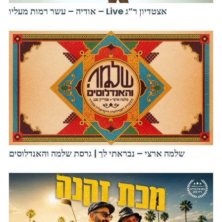
אודיה – עשר רמות מעליו – Live אצטדיון ר”ג
שלמה ארצי – נבראתי לך | גרסת שלמה והאנדלוסים