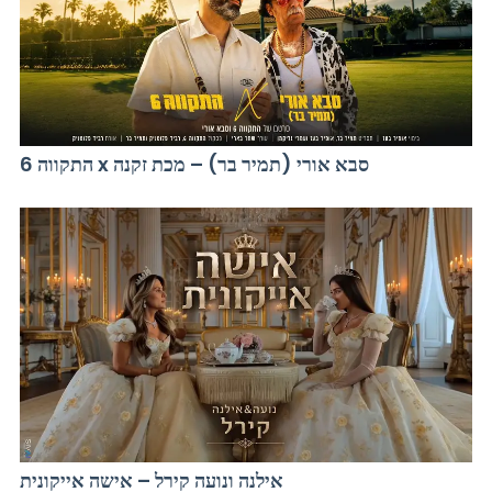
התקווה 6 x סבא אורי (תמיר בר) – מכת זקנה
אילנה ונועה קירל – אישה אייקונית