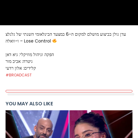
עדן גולן בביצוע מושלם למקום ה-6 במצעד הבינלאומי השנתי של גלגלצ
ו-וואלה – Lose Control
הפקה וניהול מוזיקלי: גיא דאן
גיטרה: אביב מור
קלידים: אלון רדעי
#BROADCAST
YOU MAY ALSO LIKE