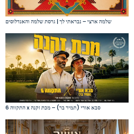
שלמה ארצי – נבראתי לך | גרסת שלמה והאנדלוסים
התקווה 6 x סבא אורי (תמיר בר) – מכת זקנה