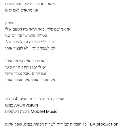
אמא היא כוכבת לא רוצה לשבת
אני מתאהב לאט לאט
פזמון:
אז אני שם פליי, בואי תראי מה הטעם שלי
סטלות מחמישי עד יום שני
פור פליי ברחבה עד למיטה שלי
לא לעצור אותי , לא לעצור אותי
בואי כפרה אל תשחקי איתי
יש לי זמן ניקח את זה איטי
אם יזרום נאכל אצלי שישי
אל תעצרי אותי ,אל תעצרי אותי.
עיצוב AI ועריכה גרפית: ג’ירף ניו מדיה
פונט: AVOXVISION
הפצה דיגיטלית: Mobile1 Music.
כל הזכויות שמורות לשרית הפקות בע”מ, אופק אדנק- L.A production,