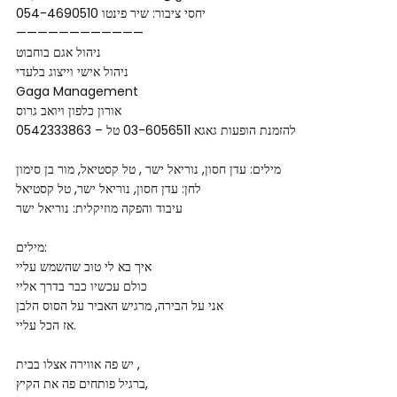
יחסי ציבור: שיר פינטו 054-4690510
————————————
ניהול אגם בוחבוט
ניהול אישי וייצוג בלעדי
Gaga Management
אורון כלפון ויואב גרוס
להזמנת הופעות גאגא 03-6056511 טל – 0542333863
מילים: עדן חסון, נוריאל ישר , טל קסטיאל, מור בן סימון
לחן: עדן חסון, נוריאל ישר, טל קסטיאל
עיבוד והפקה מוזיקלית: נוריאל ישר
מילים:
איך בא לי טוב שהשמש עליי
כולם עכשיו כבר בדרך אליי
אני על הבירה, מרגיש האביר על הסוס הלבן
אז הכל עליי.
יש פה אווירה אצלו בבית ,
ברגיל פותחים פה את הקיץ,