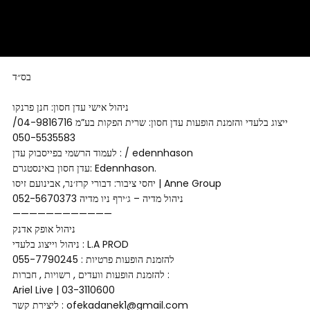
בס״ד
ניהול אישי עדן חסון: חנן פרנקו
ייצוג בלעדי והזמנת הופעות עדן חסון: שרית הפקות בע”מ 04-9816716/
050-5535583
לעמוד הרשמי בפייסבוק עדן : / edennhason
עדן חסון באינסטגרם: Edennhason.
יחסי ציבור: דבורי קרז׳נר, אבינועם זיסו | Anne Group
ניהול מדיה – ג׳ירף ניו מדיה 052-5670373
————————————
ניהול אופק אדנק
ניהול וייצוג בלעדי : L.A PROD
להזמנת הופעות פרטיות : 055-7790245
להזמנת הופעות וועדים , רשויות , חברות :
Ariel Live | 03-3110600
ליצירת קשר : ofekadanek1@gmail.com