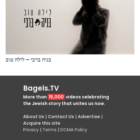
בניה ברבי – לילה טוב
Bagels.TV
More than
15,000
videos celebrating
the Jewish story that unites us now.
About Us
|
Contact Us
|
Advertise
|
Acquire this site
Privacy
|
Terms
|
DCMA Policy