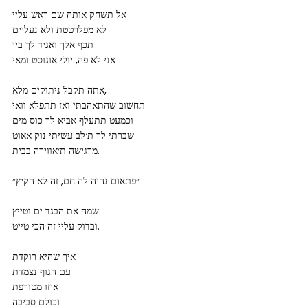
אל תשחק אותה שם ראש עליי
לא מפלרטטת ולא נעליים
תכף אלך ואגיד לך ביי
אני לא פה, יולי אוגוסט ומאי
אתה תקבל ניתוקים מלא,
תחשוב שהתאהבתי ואז תתפלא וואי
וכמעט תתעלף אביא לך כוס מים
שברתי לך ת׳לב עשיתי נוק אאוט
מרגישה ת׳אווירה בבית.
״פתאום נהיה לה חם, זה לא הקיץ״
שמה את הבגד ים וטייץ
ובדוק עליי זה הכי טייט.
איך שהיא רוקדת
עם הגוף נצמדת
איזו מטורפת
וכולם סביבה