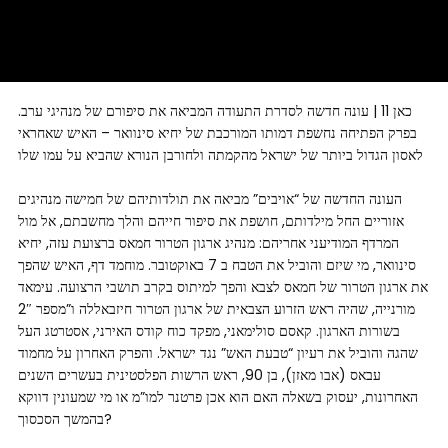
כאן 11 | עונה חדשה לסדרת התעודה המביאה את סיפורם של מנהיגי ערב.
בפרק הפתיחה נחשפת דמותו המורכבת של יחיא סינוואר – האיש שאחראי
לאסון הגדול ביותר של ישראל מהקמתה ולחורבן הנורא שהביא על עמו שלו
העונה החדשה של “אויבים” מביאה את תולדותיהם של חמישה מנהיגים
אזוריים החל מילדותם, חושפת את סיפור חייהם והלך מחשבתם, אל מול
המרדף המודיעני אחריהם: מנהיג ארגון הטרור חמאס ברצועת עזה, יחיא
סינוואר, מי שיזם והוביל את הטבח ב 7 באוקטובר. מוחמד דף, האיש שהפך
את ארגון הטרור של חמאס לצבא והפך למיתוס בקרב תושבי הרצועה. עימאד
מורנייה, שהיה ראש הזרוע הצבאית של ארגון הטרור חיזבאללה ו”מספר 2″
בשורות הארגון. קאסם סולימאני, מפקד כוח קודס האירני, אסטרטג העל
שהגה והוביל את רעיון “טבעת האש” נגד ישראל. והפרק האחרון על מחמוד
עבאס (אבו מאזן), בן 90, ראש הרשות הפלסטינית בעשרים השנים
האחרונות, יעסוק בשאלה האם הוא אכן פרטנר למו”מ או מי שמעונין דווקא
בהמשך הסכסוך?