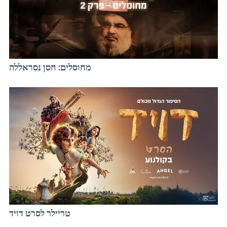
מחוסלים: חסן נסראללה
טריילר לסרט דויד