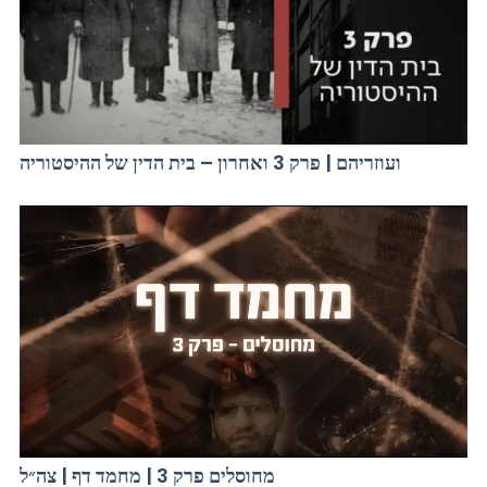
ועוזריהם | פרק 3 ואחרון – בית הדין של ההיסטוריה
מחוסלים פרק 3 | מחמד דף | צה״ל