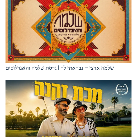
שלמה ארצי – נבראתי לך | גרסת שלמה והאנדלוסים