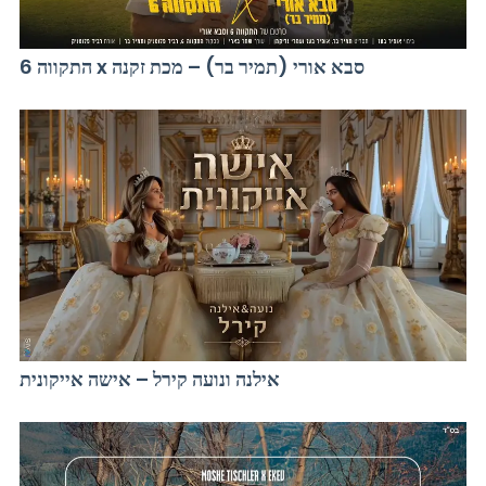
התקווה 6 x סבא אורי (תמיר בר) – מכת זקנה
אילנה ונועה קירל – אישה אייקונית