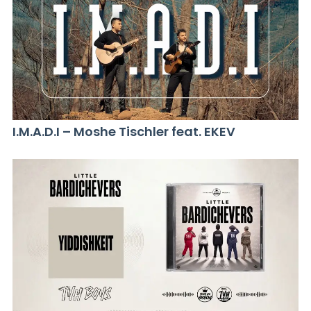
I.M.A.D.I – Moshe Tischler feat. EKEV