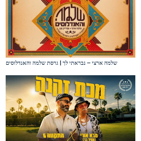
שלמה ארצי – נבראתי לך | גרסת שלמה והאנדלוסים