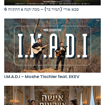
התקווה 6 x סבא אורי (תמיר בר) – מכת זקנה
I.M.A.D.I – Moshe Tischler feat. EKEV