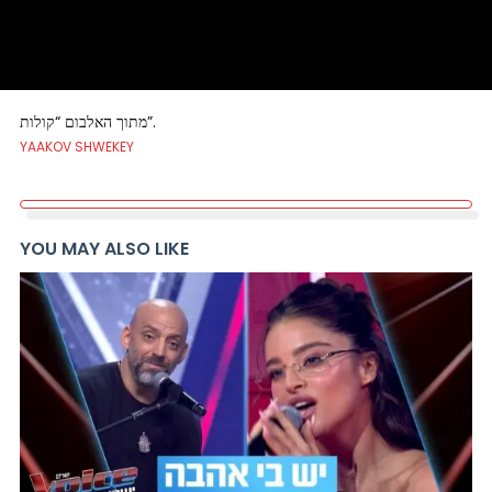
מתוך האלבום “קולות”.
YAAKOV SHWEKEY
YOU MAY ALSO LIKE