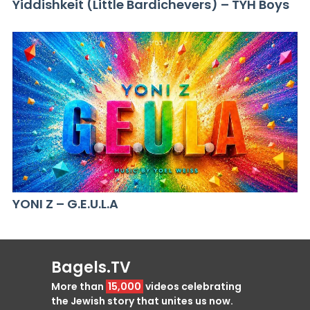
Yiddishkeit (Little Bardichevers) – TYH Boys
YONI Z – G.E.U.L.A
Bagels.TV
More than
15,000
videos celebrating
the Jewish story that unites us now.