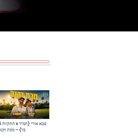
סבא אורי (תמ
בר) – מכת זקנה