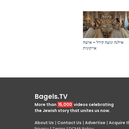
אילנה ונועה קירל – אישה
אייקונית
Bagels.TV
More than
15,000
videos celebrating
the Jewish story that unites us now.
About Us
|
Contact Us
|
Advertise
|
Acquire th
Privacy
|
Terms
|
DCMA Policy