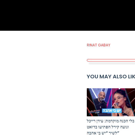
RINAT GABAY
YOU MAY ALSO LI
בלי הכנה מוקדמת: עידן רייכל
ונועה קירל הפתיעו בדואט
לשיר “יש בי אהבה”