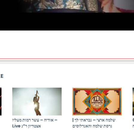
KE
התקווה 6 x יר
שלמה ארצי – נבראתי לך |
אודיה – עשר רמות מעליו –
גרסת שלמה והאנדלוסים
Live אצטדיון ר”ג