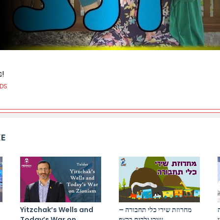
נלמד ביחד את סיפור המבול!
IDS
KE
Yitzchak’s Wells and
מחרוזת שירי כלי תחבורה –
Today’s War on
שירי ילדים ברצף