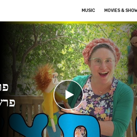
MUSIC
MOVIES & SHO
 –
פרש