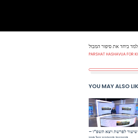
PARSHAT HASHAVUA FOR K
YOU MAY ALSO LI
שיעור לפרשת ויצא תשפ”ו –
השיעור השבועי של סיון