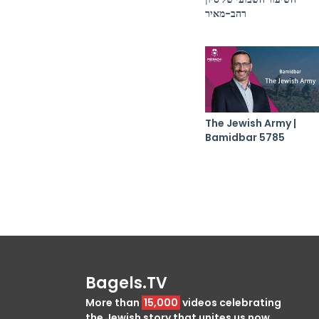
רהב-מאיר
The Jewish Army |
Bamidbar 5785
Bagels.TV
More than
15,000
videos celebrating
the Jewish story that unites us now.