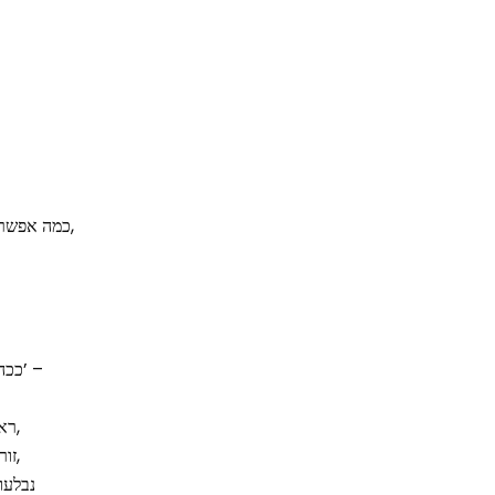
‘כמה אפשר ככה, אמרה אשתי בשקט,
ככה זה נראה כשזה ממש קורה’ –
ראינו שיירות ארוכות, דוממות,
זורמות מן ההרים אל העמקים,
נבלעו