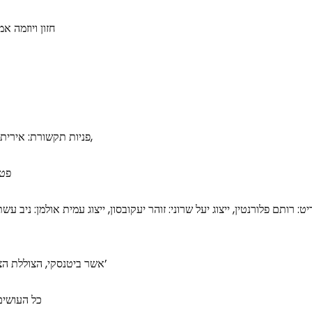
חזון ויוזמה א
פניות תקשורת: אירית ירון דקר 050-6816002,
פטי
: רותם פלורנטין, ייצוג יעל שרוני: זוהר יעקובסון, ייצוג עמית אולמן: ניב עשת.
אשר ביטנסקי, הצוללת הצהובה, תום גן אור, רונן חג’ג’
כל העושים