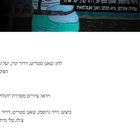
לחן: שאנן סטריט, דרור קרן, יעל שר
הפקה
וידאו: ציורים מסדרת “הגלוי
ביצוע: דויד גרוסמן, שאנן סטריט, דרור ק
צ׳לו, כלי מית