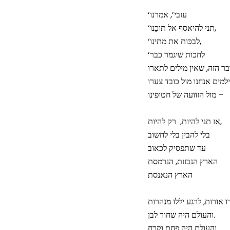
‘עזבי’, אמרנו
‘תני להיאסף אל תוכֵנו,
‘לבַכּות את מתינו,
‘לחכות שיגמר כבר
מול הזוועה של חטופינו –
אז תני להיות, רק להיות,
בלי להבין בלי לחשוב
עד שתפסיק לכאוב
הארץ הנבזזת, הנרמסת
הארץ הנאנסת
 אורות, לרגע יללו מנהרות
והעולם היה שחור לבן.
והעולם היה פחם וקרח.