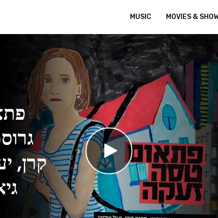
MUSIC
MOVIES & SHO
פתא
גרוסמ
קרן, יע
גיא