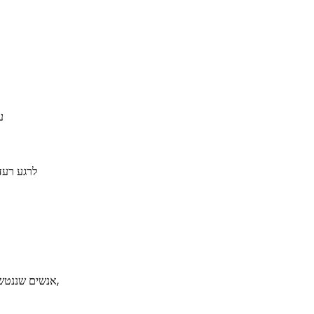
‘אם לא נקו
‘
לרגע רעדו
‘אנשים שננטשו – נוטשים. דבר אלי, אבי,