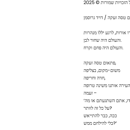
 הזכויות שמורות © 2025
 טסה זעקה / דויד גרוסמן
 אורות, לרגע יללו מנהרות
והעולם היה שחור לבן.
והעולם היה פחם וקרח.
פתאום טסה זעקה,
משום-מקום, בצליפה
חדה וחריפה,
זעמה –
על כל זה לוותר?
ככה, כבר להתייאש
בלי להילחם ממש?’