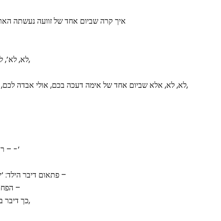
איך קרה שביום אחד של זוועה נעשתה הארץ הזאת תובענית מדי, מעל
‘לא, לא’, לגלג בחור חולף על קורקינט,
‘לא, לא, אלא שביום אחד של אימה דעכה בכם, אולי אבדה לכם, אולי מעולם לא היתה לכם,
רק עושים רי-לוקיישן, פנימה – -‘
פתאום דיבר הילד: ‘יאללה, קומו, הורים, מהאפר –
הפחד והיאוש עושים לכם בצפר –
כך דיבר בננו, ומול עיננו הלך והתעצם,