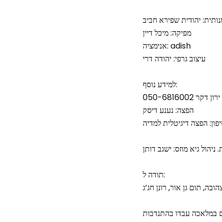
מנותית: יהודית שפירא חביב
מפיקה: מיכל דיין
אנימציה: adish
עיצוב גרפי: יהודה דרי
למידע נוסף:
הפצה: נענע דיסק
פון: הפצה דיגיטלית למדיה
 ניהול גיא מוזס: ישגב דותן
תודה ל:
 במלאכה עבדו בהתנדבות