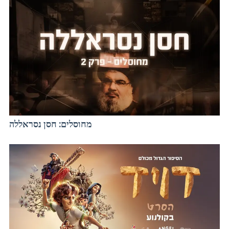
מחוסלים: חסן נסראללה