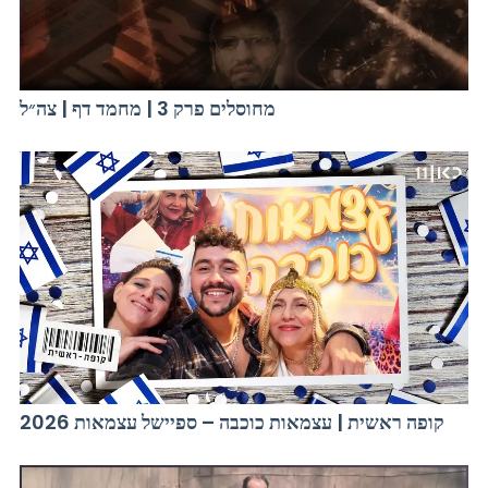
מחוסלים פרק 3 | מחמד דף | צה״ל
קופה ראשית | עצמאות כוכבה – ספיישל עצמאות 2026