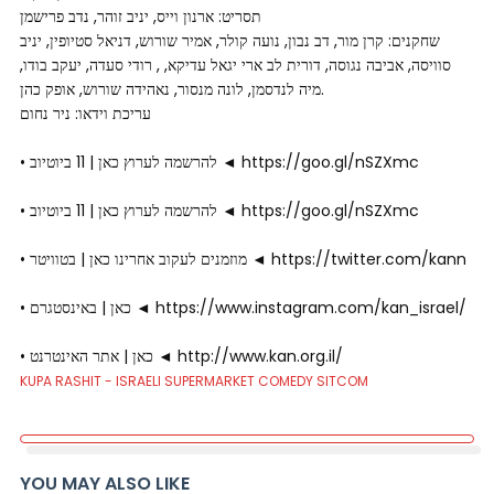
תסריט: ארנון וייס, יניב זוהר, נדב פרישמן
שחקנים: קרן מור, דב נבון, נועה קולר, אמיר שורוש, דניאל סטיופין, יניב
סוויסה, אביבה נגוסה, דורית לב ארי יגאל עדיקא, , רודי סעדה, יעקב בודו,
מיה לנדסמן, לונה מנסור, נאהידה שורוש, אופק כהן.
עריכת וידאו: ניר נחום
• להרשמה לערוץ כאן | 11 ביוטיוב ◄ https://goo.gl/nSZXmc
• להרשמה לערוץ כאן | 11 ביוטיוב ◄ https://goo.gl/nSZXmc
• מוזמנים לעקוב אחרינו כאן | בטוויטר ◄ https://twitter.com/kann
• כאן | באינסטגרם ◄ https://www.instagram.com/kan_israel/
• כאן | אתר האינטרנט ◄ http://www.kan.org.il/
KUPA RASHIT - ISRAELI SUPERMARKET COMEDY SITCOM
YOU MAY ALSO LIKE