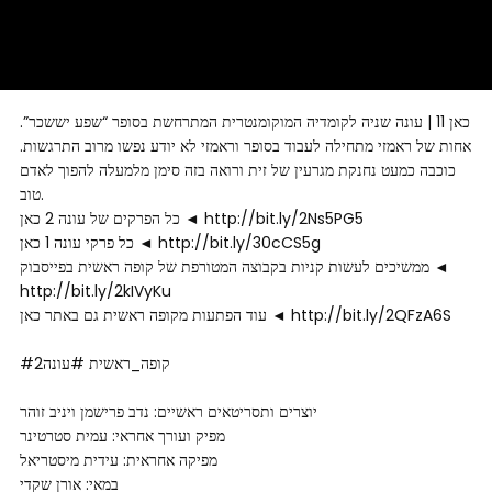
כאן 11 | עונה שניה לקומדיה המוקומנטרית המתרחשת בסופר “שפע יששכר”.
אחות של ראמזי מתחילה לעבוד בסופר וראמזי לא יודע נפשו מרוב התרגשות.
כוכבה כמעט נחנקת מגרעין של זית ורואה בזה סימן מלמעלה להפוך לאדם
טוב.
כל הפרקים של עונה 2 כאן ◄ http://bit.ly/2Ns5PG5
כל פרקי עונה 1 כאן ◄ http://bit.ly/30cCS5g
ממשיכים לעשות קניות בקבוצה המטורפת של קופה ראשית בפייסבוק ◄
http://bit.ly/2kIVyKu
עוד הפתעות מקופה ראשית גם באתר כאן ◄ http://bit.ly/2QFzA6S
#קופה_ראשית #עונה2
יוצרים ותסריטאים ראשיים: נדב פרישמן ויניב זוהר
מפיק ועורך אחראי: עמית סטרטינר
מפיקה אחראית: עידית מיסטריאל
במאי: אורן שקדי