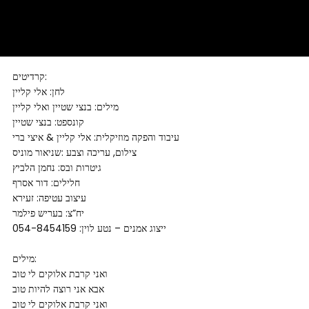
קרדיטים:
לחן: אלי קליין
מילים: בנצי שטיין ואלי קליין
קונספט: בנצי שטיין
עיבוד והפקה מוזיקלית: אלי קליין & איצי ברי
צילום, עריכה וצבע :שניאור מוניס
גיטרות ובס: נחמן הלביץ
חלילים: דור אסרף
עיצוב עטיפה: זעירא
יח”צ: בעריש פילמר
ייצוג אמנים – נטע לוין: 054-8454159
מילים:
ואני קרבת אלוקים לי טוב
אבא אני רוצה להיות טוב
ואני קרבת אלוקים לי טוב