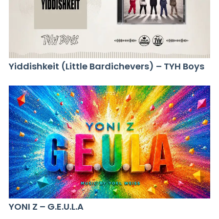
Yiddishkeit (Little Bardichevers) – TYH Boys
YONI Z – G.E.U.L.A