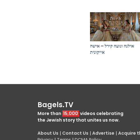
אילנה ונועה קירל – אישה
אייקונית
Bagels.TV
More than
15,000
videos celebrating
the Jewish story that unites us now.
About Us
|
Contact Us
|
Advertise
|
Acquire th
Privacy
|
Terms
|
DCMA Policy