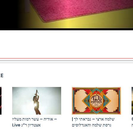
KE
התקווה 6 x יר
שלמה ארצי – נבראתי לך |
אודיה – עשר רמות מעליו –
גרסת שלמה והאנדלוסים
Live אצטדיון ר”ג