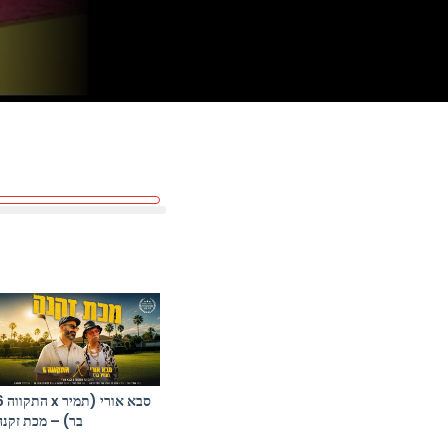
סבא אורי (תמ
בר) – מכת זקנה