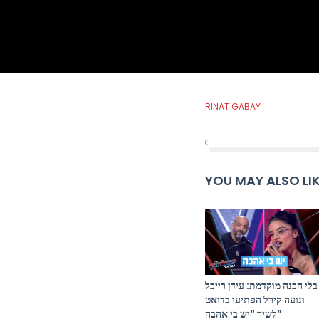
RINAT GABAY
YOU MAY ALSO LI
בלי הכנה מוקדמת: עידן רייכל
ונועה קירל הפתיעו בדואט
לשיר “יש בי אהבה”