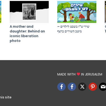
A mother and
שירי ט”ו בשבט לילדים –
daughter: Behind an
מיטב השירים ברצף
iconic liberation
photo
MADE WITH
IN JERUSALEM
is site