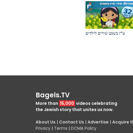
ט”ו בשבט שירים לילדים
Bagels.TV
More than
15,000
videos celebrating
the Jewish story that unites us now.
About Us
|
Contact Us
|
Advertise
|
Acquire th
Privacy
|
Terms
|
DCMA Policy