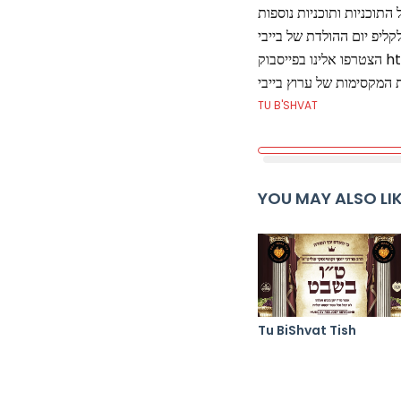
בוק
TU B'SHVAT
YOU MAY ALSO LI
Tu BiShvat Tish