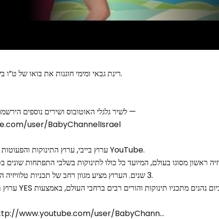
רינת גבאי ומימי חוגגות את בואו של ט”ו בשבט בשלושה פרקים ברצף.
לשיר גלגלי האוטובוס ושירים נוספים הירשמו עכשיו לערוץ בייבי ביוטיוב —
e.com/user/BabyChannelIsrael
ערוץ בייבי, ערוץ התינוקות והפעוטות הראשון בעולם עכשיו גם ב YouTube.
3 שנים. הערוץ מציע מגוון רחב של תכניות טלוויזיה המתאימות במיוחד לתינוקות.
בשנת 2003 וכיום נהנ
לתוכניות ושירים נוס http://www.youtube.com/user/BabyChann…