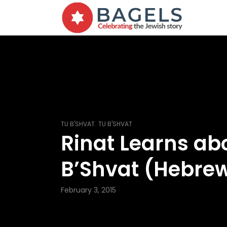
,
TU B'SHVAT
TU B'SHVAT
Rinat Learns ab
B’Shvat (Hebre
February 3, 2015