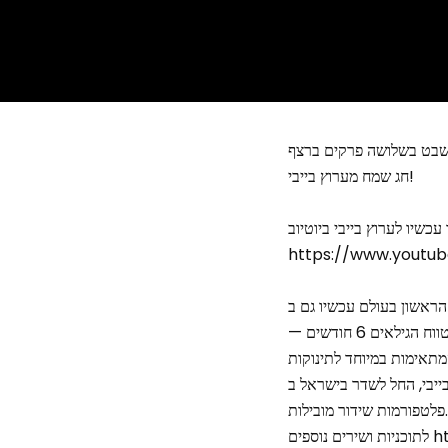
חג שמח מערוץ בייבי!
https://www.youtub
ערוץ בייבי הוא ערוץ טלוויזיה ראשון מסוגו בעולם, המיועד כל כולו לתינוקות בשלבי התפתחות שונים בטווח הגילאים 6 חודשים —
ערוץ בייבי, החל לשדר בישראל ב YES ים מתכניו תינוקות והורים רבים ברחבי העולם, באמצעות
פלטפורמות שידור מובילות.
פים