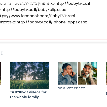
לאתר ערוץ בייבי, לדפי צביעה, מידע על התוכניות ותוכניות נוספות http://babytv.co.il
לקליפ יום ההולדת של בייבי http://babytv.co.il/baby-clip.aspx
הצטרפו אלינו בפייס https://www.facebook.com/BabyTVIsrael
לאפליקציות המקסימות של ערוץ בייבי http://babytv.co.il/iphone-apps.aspx
KE
מוקד ט״ו בשבט שלום
Tu B’Shvat videos for
the whole family