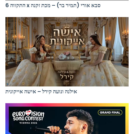
התקווה 6 x סבא אורי (תמיר בר) – מכת זקנה
אילנה ונועה קירל – אישה אייקונית