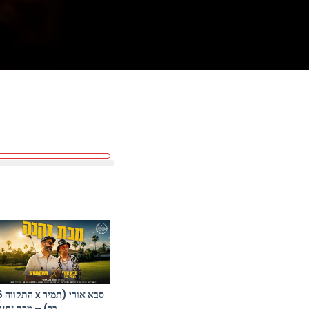
סבא אורי (תמ
בר) – מכת זקנה