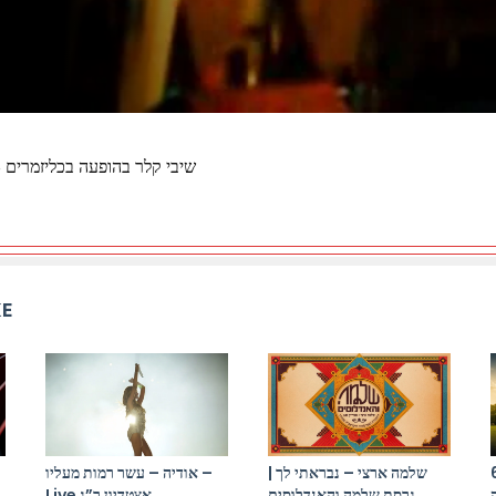
שיבי קלר בהופעה בכליזמרים 2008 בשיר אין עוד מלבדו
KE
התקווה 6 x יר
שלמה ארצי – נבראתי לך |
אודיה – עשר רמות מעליו –
גרסת שלמה והאנדלוסים
Live אצטדיון ר”ג