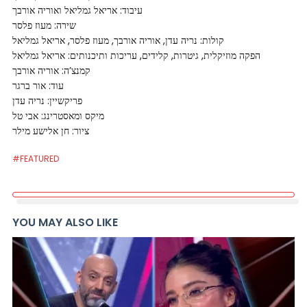
עיבוד: אריאל גמליאל ואוריה אורבך
שירה: מעוז פלסר
קולות: נריה עדן, אוריה אורבך, מעוז פלסר, אריאל גמליאל
הפקה מוזיקלית, גיטרות, קלידים, עריכות ותיכנותים: אריאל גמליאל
קמנצ’ה: אוריה אורבך
עוד: אור ברגר
פריקשיין: נריה עדן
מיקס ומאסטרינג: אבי טל
ציור: חן אלישע מילר
#FEATURED
YOU MAY ALSO LIKE