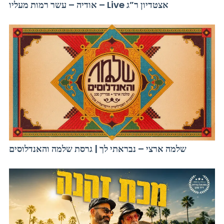
אודיה – עשר רמות מעליו – Live אצטדיון ר”ג
שלמה ארצי – נבראתי לך | גרסת שלמה והאנדלוסים