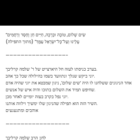
“שִׂים שָׁלוֹם, טוֹבָה וּבְרָכָה, חַיִּים חֵן וָחֶסֶד וְרַחֲמִים
עָלֵינוּ וְעַל־כָּל־יִשְׂרָאֵל עַמֶּךָ” (מתוך התפילה)
————————————————-
בערב כניסתו לעזה חל היארצייט של ר’ שלמה קרליבך.
יוני ביקש שנלך ונתוועד בשמו בהילולה שכל כך אהב.
אחד הניגונים ששלחנו לו היה ‘שים שלום’, ניגון שמבטא את יוני שהיה אדם
שחיפש תמיד את השלום בתוכו והיה איש של אנשים.
יוני נפל בקרב בעזה יומיים לאחר מכן.
השיר הזה הוא תפילה שהניגון שלו ימשיך וילווה אותנו.
אוהבים ומתגעגעים
—————————————————
לחן: הרב שלמה קרליבך