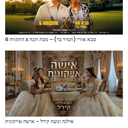
התקווה 6 x סבא אורי (תמיר בר) – מכת זקנה
אילנה ונועה קירל – אישה אייקונית