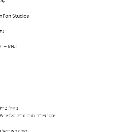
קולו
מאסטרינג: ארן לביא ב Studios
ניה
עיצוב עטיפה: קסנדרה אלרון – KNJ
ניהול: טריולה בע
יחסי ציבור: חגית נוביק סלומון & ירון כהן 
ה
תודה לאוריאל ויינ