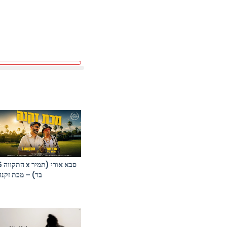
התקווה 6 x ס
בר) – מכת זקנה