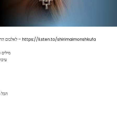
לאלבום החדש בכל שירותי הסטרימינג – https://li.sten.to/shirimaimonshkufa
מילים ו
עיבוד
הכל מ