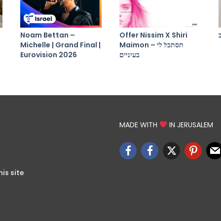
Noam Bettan –
Offer Nissim X Shiri
Maimon – תסתכל לי
Michelle | Grand Final |
בעיניים
Eurovision 2026
MADE WITH
IN JERUSALEM
is site