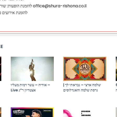
להזמנת הופעות: שורה ראשונה 03-6535343 office@shura-rishona.co.il
להזמנת אירועים פרטיים: 6
KE
בא אורי (תמיר
שלמה ארצי – נבראתי לך |
אודיה – עשר רמות מעליו –
גרסת שלמה והאנדלוסים
Live אצטדיון ר”ג