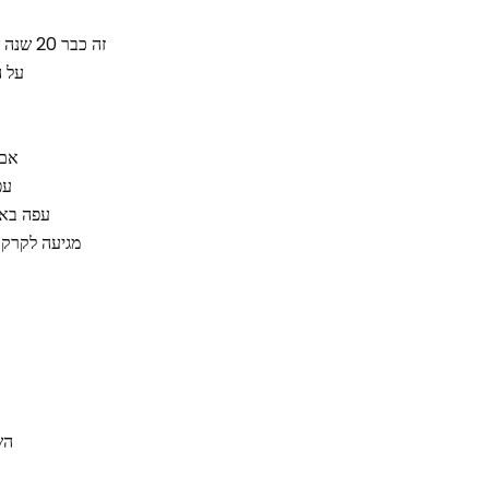
זה כבר 20 שנה שאני. וכמה לצאת למלחמה
על ה
אם 
עפ
עפה באו
מגיעה לקרקע
הש