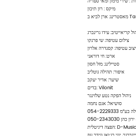
ת : שירי מימון ומאי ספדיה
מיקס : רון תיכון
TanTan 
ול קריאייטיב: עידו גרינברג
צילום עטיפה: שי פרנקו
ארט: חי דוראני
סטיילינג: מזל חסון
איפור: תהילה גוטליב
שיער: אדיר יעקב
בדים: Vilonit
ניהול הפקה נטע שלזינגר
סושיאל: אגם נחמה
”מ 054-2229333
050-2343030
פצה דיגיטלית: D-Music
ברגר, יוני רג׳ואן ונידר עוז