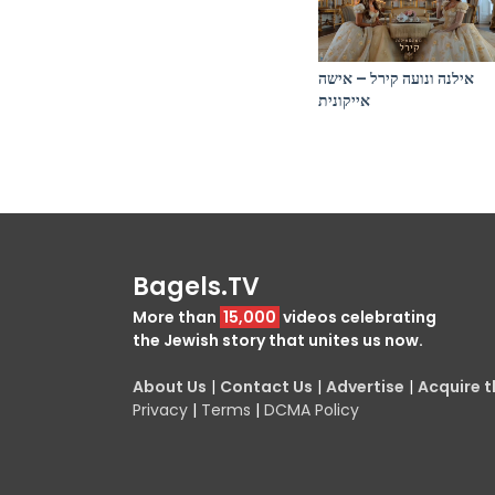
אילנה ונועה קירל – אישה
אייקונית
Bagels.TV
More than
15,000
videos celebrating
the Jewish story that unites us now.
About Us
|
Contact Us
|
Advertise
|
Acquire th
Privacy
|
Terms
|
DCMA Policy