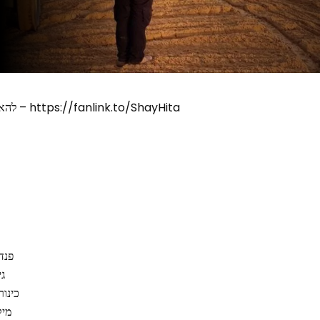
להאזנה בכל שירותי הסטרימינג – https://fanlink.to/ShayHita
פנדר
גי
כינור
מיק