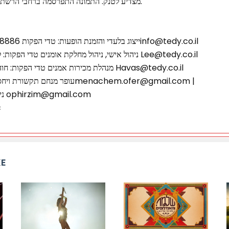
מצדיע לטנק. התמונה התפרסמה ברחבי הרשת ושבתה את ליבי” שי המבר.
ייצוג בלעדי והזמנת הופעות: טדי הפקות 03-648886, 052-4188530info@tedy.co.il
ניהול אישי, ניהול מחלקת אומנים טדי הפקות: לי פרטי, 054-2046766 Lee@tedy.co.il
מנהלת מכירות אמנים טדי הפקות: חוה שפורר, 054-6517797 Havas@tedy.co.il
עופר מנחם תקשורת ויחסי ציבור: 050-7286538menachem.ofer@gmail.com |
ניהול הפקה : אופיר לייבוביץ׳ ophirzim@gmail.com
ה
KE