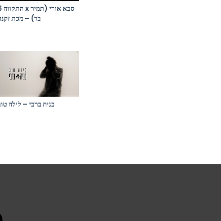
התקווה 6 x ס
בר) – מכת זקנה
בניה ברבי – לילה טוב