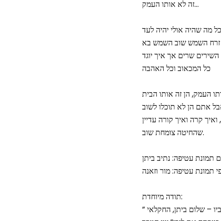
זה לא אותו העמק…
כל מה שהיה אולי יהיה לעד
זרח השמש שוב השמש בא
השירים שרים אך איך יוגד
כל המכאוב וכל האהבה
תו העמק, הן זה אותו הבית
ל אתם הן לא תוכלו לשוב
 ואיך קרה ואיך קורה עדיין
שהחיטה צומחת שוב.
ם תמונת עטיפה: נתיב ביתן
י תמונת עטיפה: מור וזאנה
תודה מיוחדת:
” את התמונה לעטיפת השיר צילם בכישרון רב נתיב ביתן ממועצה אזורית מרחבים. בתמונה רואים את אביו – שלום ביתן, החקלאי