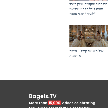
בלי הכנה מוקדמת: עידן רייכל
ונועה קירל הפתיעו בדואט
לשיר “יש בי אהבה”
אילנה ונועה קירל – אישה
אייקונית
Bagels.TV
More than
15,000
videos celebrating
the Jewish story that unites us now.