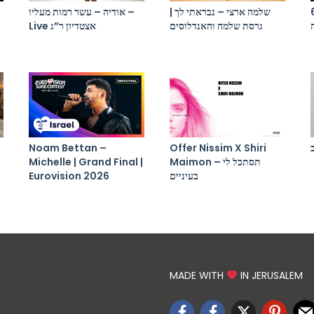
בא אורי (תמיר
שלמה ארצי – נבראתי לך |
אודיה – עשר רמות מעליו –
גרסת שלמה והאנדלוסים
Live אצטדיון ר”ג
Noam Bettan –
Offer Nissim X Shiri
Maimon – תסתכל לי
Michelle | Grand Final |
בעיניים
Eurovision 2026
MADE WITH
IN JERUSALEM