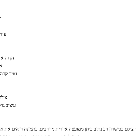
ו
עוד 
הן זה או
אב
ואיך קרה,
צילו
עיצוב גרפ