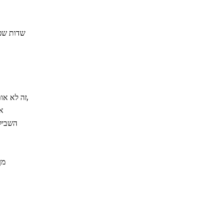
שדות שפו
זה לא אותו העמק, זה לא אותו הבית,
את
השביל
מן