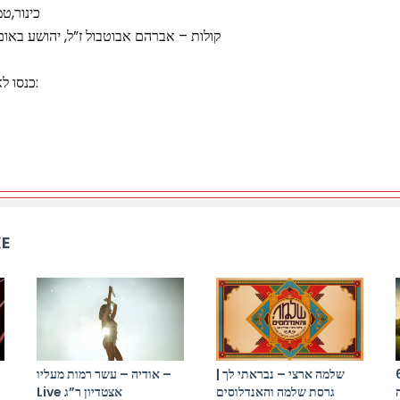
כינור,טמ
קולות – אברהם אבוטבול ז”ל, יהושע באום, 
כנסו לאתר הרשמי של אהרן רזאל:
KE
בא אורי (תמיר
שלמה ארצי – נבראתי לך |
אודיה – עשר רמות מעליו –
גרסת שלמה והאנדלוסים
Live אצטדיון ר”ג