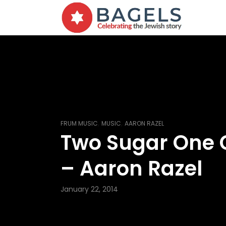
,
,
FRUM MUSIC
MUSIC
AARON RAZEL
Two Sugar One 
– Aaron Razel
January 22, 2014