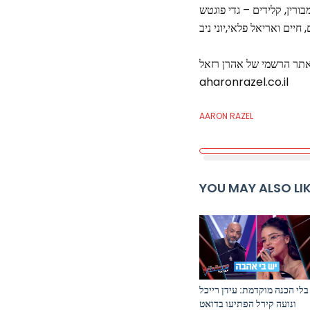
בורין, קלידים – גדי פוגטש
חיים ואריאל פלאי,יוני ניב
aharonrazel.co.il
AARON RAZEL
YOU MAY ALSO LI
בלי הכנה מוקדמת: עידן רייכל
ונועה קירל הפתיעו בדואט