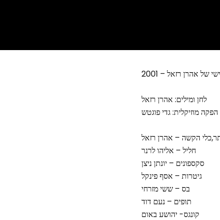
 של אהרן רזאל – 2001
לחן ומילים: אהרן רזאל
הפקה מוזיקלית: גדי פוגטש
ר,כלי הקשה – אהרן רזאל
חליל – אליהו לרנר
סקספונים – יונתן ניצן
גיטרות – אסף פינקל
בס – ששי מזרחי
תופים – נעם דוד
קונגס- יהושע באום