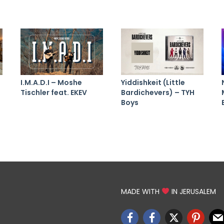
I.M.A.D.I – Moshe
Yiddishkeit (Little
Tischler feat. EKEV
Bardichevers) – TYH
Boys
MADE WITH
IN JERUSALEM