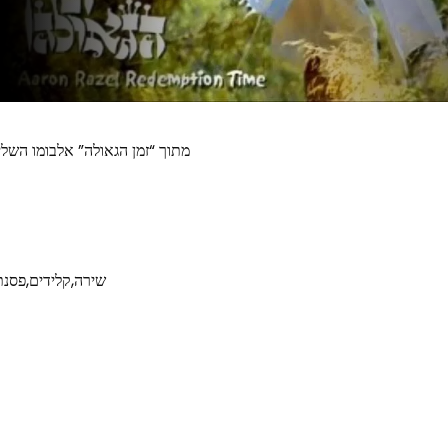
מתוך “זמן הגאולה” אלבומו השלישי
שירה,קלידים,פסנת