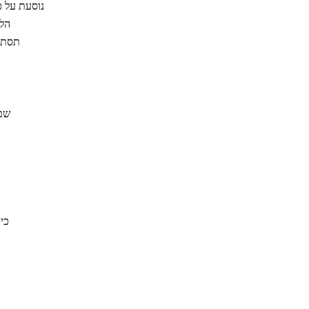
נוסעת על כ
הלב
תסתכל
שם 
כי