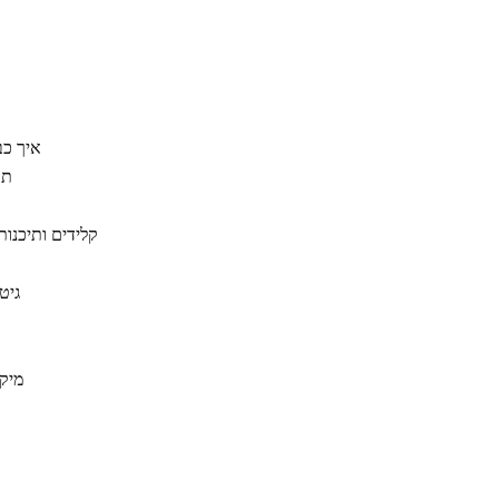
איך כב
תר
קלידים ותיכנותי
גיט
מיקס