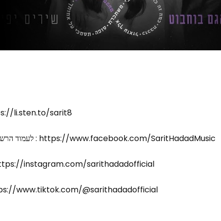
לשירותי הסטרימינג : .sten.to/sarit8
לעמוד הרשמי של שרית חדד בפייסבוק : https://www.facebook.com/SaritHadadMusic
שרית חדד באינסטגרם : s://instagram.com/sarithadadofficial
שרית חדד בטיקטוק : //www.tiktok.com/@sarithadadofficial