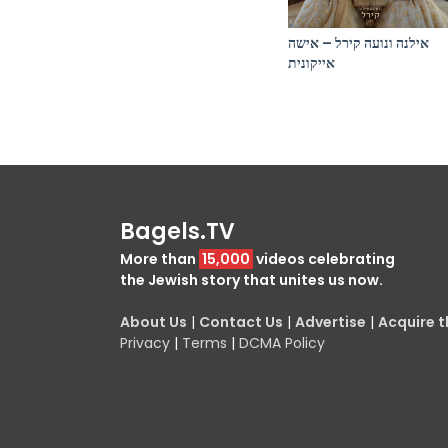
אילנה ונועה קירל – אישה
אייקונית
Bagels.TV
More than
15,000
videos celebrating
the Jewish story that unites us now.
About Us
|
Contact Us
|
Advertise
|
Acquire th
Privacy
|
Terms
|
DCMA Policy