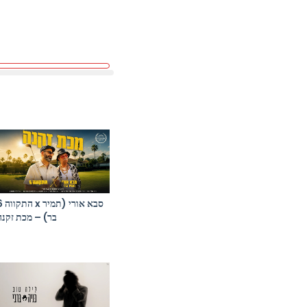
התקווה 6 x ס
בר) – מכת זקנה