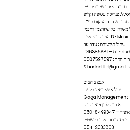
 תמונה: גיא כושי ויריב פיין
פ: Avoxvision
ת חדד : ש.חדד הפקות בע”מ
 משרד: טל שוורצמן רייכמן
הפצה דיגיטלית D-Music
ניהול תקשורת : נידר עוז
ים – 036886881
: 0507597597
S.hadad.ltd@gmail.
אגם בוחבוט
ניהול אישי וייצוג בלעדי
Gaga Management
אורון כלפון ויואב גרוס
יחסי ציבור:טל רובינשטיין
054-2333863