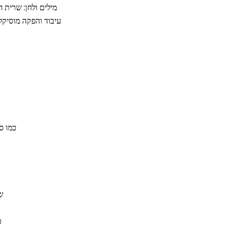
מילים ולחן: שרית ח
עיבוד והפקה מוסיקלי
כמו ס
ש
כ