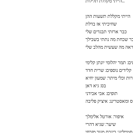
הייתי מקללת תלילות…
הייתי מקללת תשעות ההן
שחיכיתי אז בדלת
כבר ארזתי תבגדים שלי
ר שכחת מה נתתי בשבילך
אה מה שעשית מהלב שלי
ם: תמר יהלומי יונתן קלימי
קלידים נוספים: שרית חדד
רות וכלי מיתר: שמעון יחיא
בס: גיא דאן
תופים: אבי אבידני
 ומאסטרינג: איציק פליבה
איפור: אורטל אלימלך
שיער: שגיא דהרי
סטיילינג: כינרת מנור מזרחי