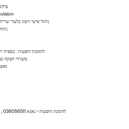
צילום
עריכת עטיפה וקלי
ניהול אישי וייצוג בלעדי שרי
ניהול
להזמנת הופעות : כספית ייצוג אמנ
משרדי הפקה שרית חדד 
com
להזמנת הופעות- גאגא 036056511 , אופיר – 050-8499347